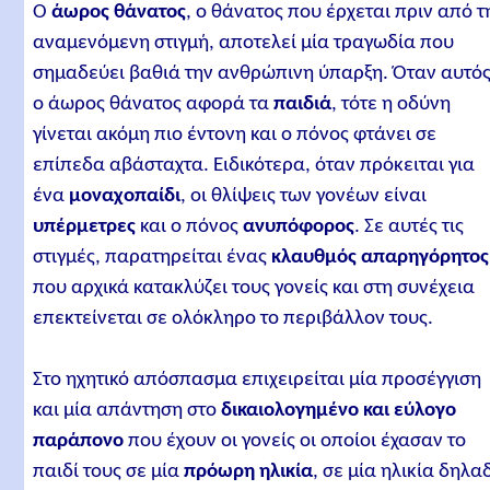
Ο
άωρος θάνατος
, ο θάνατος που έρχεται πριν από τ
αναμενόμενη στιγμή, αποτελεί μία τραγωδία που
σημαδεύει βαθιά την ανθρώπινη ύπαρξη. Όταν αυτό
ο άωρος θάνατος αφορά τα
παιδιά
, τότε η οδύνη
γίνεται ακόμη πιο έντονη και ο πόνος φτάνει σε
επίπεδα αβάσταχτα. Ειδικότερα, όταν πρόκειται για
ένα
μοναχοπαίδι
, οι θλίψεις των γονέων είναι
υπέρμετρες
και ο πόνος
ανυπόφορος
. Σε αυτές τις
στιγμές, παρατηρείται ένας
κλαυθμός απαρηγόρητος
που αρχικά κατακλύζει τους γονείς και στη συνέχεια
επεκτείνεται σε ολόκληρο το περιβάλλον τους.
Στο ηχητικό απόσπασμα επιχειρείται μία προσέγγιση
και μία απάντηση στο
δικαιολογημένο και εύλογο
παράπονο
που έχουν οι γονείς οι οποίοι έχασαν το
παιδί τους σε μία
πρόωρη ηλικία
, σε μία ηλικία δηλα