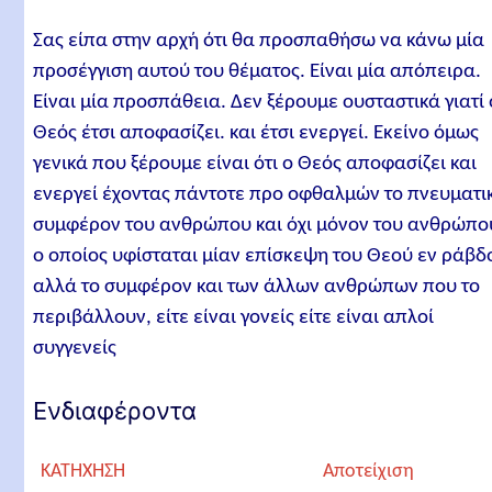
Σας είπα στην αρχή ότι θα προσπαθήσω να κάνω μία
προσέγγιση αυτού του θέματος. Είναι μία απόπειρα.
Είναι μία προσπάθεια. Δεν ξέρουμε ουσταστικά γιατί 
Θεός έτσι αποφασίζει. και έτσι ενεργεί. Εκείνο όμως
γενικά που ξέρουμε είναι ότι ο Θεός αποφασίζει και
ενεργεί έχοντας πάντοτε προ οφθαλμών το πνευματι
συμφέρον του ανθρώπου και όχι μόνον του ανθρώπο
ο οποίος υφίσταται μίαν επίσκεψη του Θεού εν ράβδ
αλλά το συμφέρον και των άλλων ανθρώπων που το
περιβάλλουν, είτε είναι γονείς είτε είναι απλοί
συγγενείς
Ενδιαφέροντα
ΚΑΤΗΧΗΣΗ
Αποτείχιση