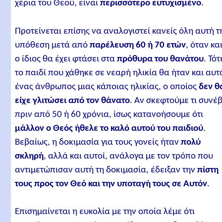
χέρια του Θεού, είναι
περισσότερο ευτυχισμένο
.
Προτείνεται επίσης να αναλογιστεί κανείς όλη αυτή τ
υπόθεση μετά από
παρέλευση 60 ή 70 ετών
, όταν κα
ο ίδιος θα έχει φτάσει στα
πρόθυρα του θανάτου
. Τότ
το παιδί που χάθηκε σε νεαρή ηλικία θα ήταν και αυτ
ένας άνθρωπος μιας κάποιας ηλικίας, ο οποίος
δεν θ
είχε γλιτώσει από τον θάνατο
. Αν σκεφτούμε τι συνέ
πριν από 50 ή 60 χρόνια, ίσως κατανοήσουμε ότι
μάλλον ο Θεός ήθελε το καλό αυτού του παιδιού
.
Βεβαίως, η δοκιμασία για τους γονείς ήταν
πολύ
σκληρή
, αλλά και αυτοί, ανάλογα με τον τρόπο που
αντιμετώπισαν αυτή τη δοκιμασία, έδειξαν την
πίστη
τους προς τον Θεό και την υποταγή τους σε Αυτόν
.
Επισημαίνεται η ευκολία με την οποία λέμε ότι