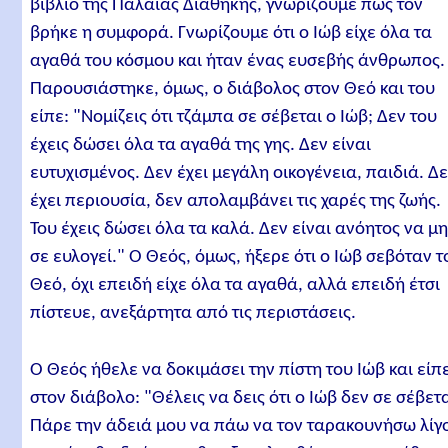
βιβλίο της Παλαιάς Διαθήκης, γνωρίζουμε πώς τον
βρήκε η συμφορά. Γνωρίζουμε ότι ο Ιώβ είχε όλα τα
αγαθά του κόσμου και ήταν ένας ευσεβής άνθρωπος.
Παρουσιάστηκε, όμως, ο διάβολος στον Θεό και του
είπε: "Νομίζεις ότι τζάμπα σε σέβεται ο Ιώβ; Δεν του
έχεις δώσει όλα τα αγαθά της γης. Δεν είναι
ευτυχισμένος. Δεν έχει μεγάλη οικογένεια, παιδιά. Δ
έχει περιουσία, δεν απολαμβάνει τις χαρές της ζωής.
Του έχεις δώσει όλα τα καλά. Δεν είναι ανόητος να μ
σε ευλογεί." Ο Θεός, όμως, ήξερε ότι ο Ιώβ σεβόταν τ
Θεό, όχι επειδή είχε όλα τα αγαθά, αλλά επειδή έτσι
πίστευε, ανεξάρτητα από τις περιστάσεις.
Ο Θεός ήθελε να δοκιμάσει την πίστη του Ιώβ και είπ
στον διάβολο: "Θέλεις να δεις ότι ο Ιώβ δεν σε σέβετα
Πάρε την άδειά μου να πάω να τον ταρακουνήσω λίγ