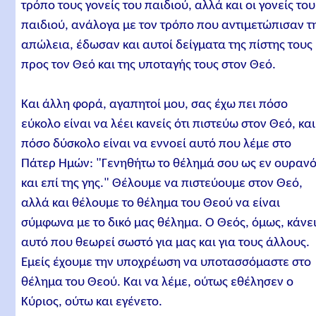
τρόπο τους γονείς του παιδιού, αλλά και οι γονείς του
παιδιού, ανάλογα με τον τρόπο που αντιμετώπισαν τ
απώλεια, έδωσαν και αυτοί δείγματα της πίστης τους
προς τον Θεό και της υποταγής τους στον Θεό.
Και άλλη φορά, αγαπητοί μου, σας έχω πει πόσο
εύκολο είναι να λέει κανείς ότι πιστεύω στον Θεό, και
πόσο δύσκολο είναι να εννοεί αυτό που λέμε στο
Πάτερ Ημών: "Γενηθήτω το θέλημά σου ως εν ουρανό
και επί της γης." Θέλουμε να πιστεύουμε στον Θεό,
αλλά και θέλουμε το θέλημα του Θεού να είναι
σύμφωνα με το δικό μας θέλημα. Ο Θεός, όμως, κάνε
αυτό που θεωρεί σωστό για μας και για τους άλλους.
Εμείς έχουμε την υποχρέωση να υποτασσόμαστε στο
θέλημα του Θεού. Και να λέμε, ούτως εθέλησεν ο
Κύριος, ούτω και εγένετο.