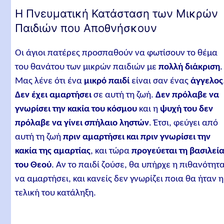
Η Πνευματική Κατάσταση των Μικρών
Παιδιών που Αποθνήσκουν
Οι άγιοι πατέρες προσπαθούν να φωτίσουν το θέμα
του θανάτου των μικρών παιδιών με
πολλή διάκριση
.
Μας λένε ότι ένα
μικρό παιδί
είναι σαν ένας
άγγελος
Δεν έχει αμαρτήσει
σε αυτή τη ζωή.
Δεν πρόλαβε να
γνωρίσει την κακία του κόσμου
και η
ψυχή του δεν
πρόλαβε να γίνει σπήλαιο ληστών
. Έτσι, φεύγει από
αυτή τη ζωή
πριν αμαρτήσει και πριν γνωρίσει την
κακία της αμαρτίας
, και τώρα
προγεύεται τη βασιλεί
του Θεού
. Αν το παιδί ζούσε, θα υπήρχε η πιθανότητ
να αμαρτήσει, και κανείς δεν γνωρίζει ποια θα ήταν η
τελική του κατάληξη.