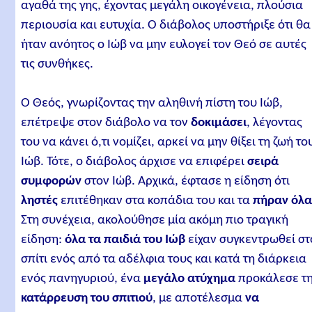
αγαθά της γης, έχοντας μεγάλη οικογένεια, πλούσια
περιουσία και ευτυχία. Ο διάβολος υποστήριξε ότι θα
ήταν ανόητος ο Ιώβ να μην ευλογεί τον Θεό σε αυτές
τις συνθήκες.
Ο Θεός, γνωρίζοντας την αληθινή πίστη του Ιώβ,
επέτρεψε στον διάβολο να τον
δοκιμάσει
, λέγοντας
του να κάνει ό,τι νομίζει, αρκεί να μην θίξει τη ζωή το
Ιώβ. Τότε, ο διάβολος άρχισε να επιφέρει
σειρά
συμφορών
στον Ιώβ. Αρχικά, έφτασε η είδηση ότι
ληστές
επιτέθηκαν στα κοπάδια του και τα
πήραν όλ
Στη συνέχεια, ακολούθησε μία ακόμη πιο τραγική
είδηση:
όλα τα παιδιά του Ιώβ
είχαν συγκεντρωθεί στ
σπίτι ενός από τα αδέλφια τους και κατά τη διάρκεια
ενός πανηγυριού, ένα
μεγάλο ατύχημα
προκάλεσε τ
κατάρρευση του σπιτιού
, με αποτέλεσμα
να