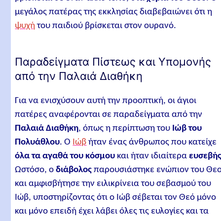
μεγάλος πατέρας της εκκλησίας διαβεβαιώνει ότι η
ψυχή
του παιδιού βρίσκεται στον ουρανό.
Παραδείγματα Πίστεως και Υπομονής
από την Παλαιά Διαθήκη
Για να ενισχύσουν αυτή την προοπτική, οι άγιοι
πατέρες αναφέρονται σε παραδείγματα από την
Παλαιά Διαθήκη
, όπως η περίπτωση του
Ιώβ του
Πολυάθλου
. Ο
Ιώβ
ήταν ένας άνθρωπος που κατείχε
όλα τα αγαθά του κόσμου
και ήταν ιδιαίτερα
ευσεβή
Ωστόσο, ο
διάβολος
παρουσιάστηκε ενώπιον του Θε
και αμφισβήτησε την ειλικρίνεια του σεβασμού του
Ιώβ, υποστηρίζοντας ότι ο Ιώβ σέβεται τον Θεό μόνο
και μόνο επειδή έχει λάβει όλες τις ευλογίες και τα