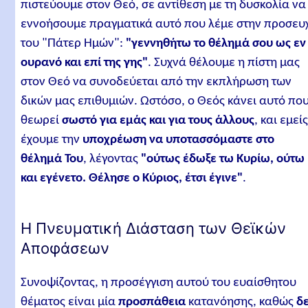
πιστεύουμε στον Θεό, σε αντίθεση με τη δυσκολία να
εννοήσουμε πραγματικά αυτό που λέμε στην προσευ
του "Πάτερ Ημών":
"γεννηθήτω το θέλημά σου ως εν
ουρανό και επί της γης"
. Συχνά θέλουμε η πίστη μας
στον Θεό να συνοδεύεται από την εκπλήρωση των
δικών μας επιθυμιών. Ωστόσο, ο Θεός κάνει αυτό πο
θεωρεί
σωστό για εμάς και για τους άλλους
, και εμεί
έχουμε την
υποχρέωση να υποτασσόμαστε στο
θέλημά Του
, λέγοντας
"ούτως έδωξε τω Κυρίω, ούτω
και εγένετο. Θέλησε ο Κύριος, έτσι έγινε"
.
Η Πνευματική Διάσταση των Θεϊκών
Αποφάσεων
Συνοψίζοντας, η προσέγγιση αυτού του ευαίσθητου
θέματος είναι μία
προσπάθεια
κατανόησης, καθώς
δ