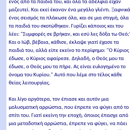
ενός από τα παιδιά του, και όλα τα αδέλφια είχαν
μαζευτεί. Και εκεί έκαναν ένα μεγάλο γλέντι. Ξαφνικά
ένας σεισμός τα πλάκωσε όλα, και σε μια στιγμή, όλα
τα παιδιά του σκοτώθηκαν. Γυρίζει κάποιος και του
λέει: "Συμφορές σε βρήκαν, και εσύ λες δόξα τω Θεό;
Και ο Ιώβ, βέβαια, κάθισε, έκλαψε γιατί έχασε τα
παιδιά του, αλλά είπε εκείνο το περίφημο: "Ο Κύριος
έδωσε, ο Κύριος αφαίρεσε. Δηλαδή, ο Θεός μου τα
έδωσε, ο Θεός μου τα πήρε. Ας είναι ευλογημένο το
όνομα του Κυρίου." Αυτό που λέμε στο τέλος κάθε
θείας λειτουργίας.
Και λίγο αργότερα, τον έπιασε και αυτόν μια
μολυσματική αρρώστια, που έπρεπε να φύγει από το
σπίτι του. Γιατί εκείνη την εποχή, όποιος έπασχε από
μια μεταδοτική αρρώστια, έπρεπε να φύγει, να πάει