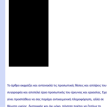
Το άρθρο εκφράζει και αντανακλά τις προσωπικές θέσεις και απόψεις του
συγγραφέα και αποτελεί έργο προσωπικής του έρευνας και εργασίας. Έχε
γίνει προσπάθεια να σας παρέχει αντικειμενική πληροφόρηση, αλλά σε
θέματα υγείας, διατροφής και όχι μόνο, πάντοτε πρέπει να ζητάμε τη