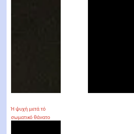
και ο Άγιος Ιωάννης
Χρυσόστομος
Ἡ ψυχή μετά τό
σωματικό θάνατο