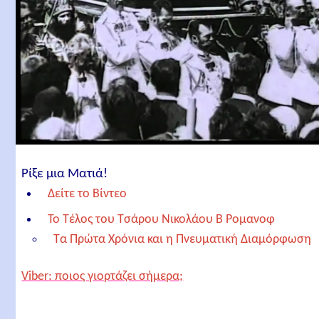
Ρίξε μια Ματιά!
Δείτε το Βίντεο
Το Τέλος του Τσάρου Νικολάου Β Ρομανοφ
Τα Πρώτα Χρόνια και η Πνευματική Διαμόρφωση
Η Βασιλεία και οι Προκλήσεις
Viber: ποιος γιορτάζει σήμερα;
Οικογενειακή Ζωή και Βαθιά Πίστη
Μεγάλες Δοκιμασίες, Πόλεμος και η Πτώση