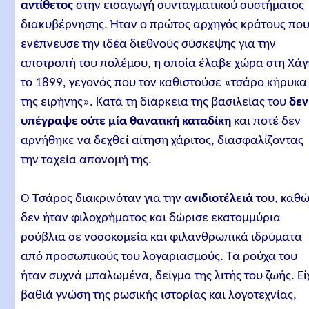
αντίθετος
στην εισαγωγή συνταγματικού συστήματος
διακυβέρνησης. Ήταν ο πρώτος αρχηγός κράτους πο
ενέπνευσε την ιδέα διεθνούς σύσκεψης για την
αποτροπή του πολέμου, η οποία έλαβε χώρα στη Χάγ
το 1899, γεγονός που τον καθιστούσε «τσάρο κήρυκα
της ειρήνης». Κατά τη διάρκεια της βασιλείας του
δεν
υπέγραψε ούτε μία θανατική καταδίκη
και ποτέ δεν
αρνήθηκε να δεχθεί αίτηση χάριτος, διασφαλίζοντας
την ταχεία απονομή της.
Ο Τσάρος διακρινόταν για την
ανιδιοτέλειά
του, καθ
δεν ήταν φιλοχρήματος και δώρισε εκατομμύρια
ρούβλια σε νοσοκομεία και φιλανθρωπικά ιδρύματα
από προσωπικούς του λογαριασμούς. Τα ρούχα του
ήταν συχνά μπαλωμένα, δείγμα της λιτής του ζωής. Εί
βαθιά γνώση της ρωσικής ιστορίας και λογοτεχνίας,