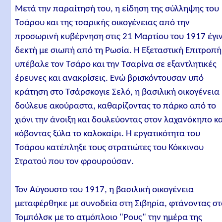
Μετά την παραίτησή του, η είδηση της σύλληψης του
Τσάρου και της τσαρικής οικογένειας από την
προσωρινή κυβέρνηση στις 21 Μαρτίου του 1917 έγι
δεκτή με σιωπή από τη Ρωσία. Η Εξεταστική Επιτροπή
υπέβαλε τον Τσάρο και την Τσαρίνα σε εξαντλητικές
έρευνες και ανακρίσεις. Ενώ βρισκόντουσαν υπό
κράτηση στο Τσάρσκογιε Σελό, η βασιλική οικογένεια
δούλευε ακούραστα, καθαρίζοντας το πάρκο από το
χιόνι την άνοιξη και δουλεύοντας στον λαχανόκηπο κ
κόβοντας ξύλα το καλοκαίρι. Η εργατικότητα του
Τσάρου κατέπληξε τους στρατιώτες του Κόκκινου
Στρατού που τον φρουρούσαν.
Τον Αύγουστο του 1917, η βασιλική οικογένεια
μεταφέρθηκε με συνοδεία στη Σιβηρία, φτάνοντας στ
Τομπόλσκ με το ατμόπλοιο "Ρους" την ημέρα της