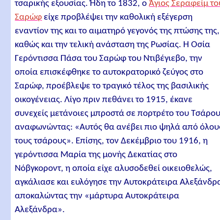
τσαρικής εξουσίας. Ήδη το 1832, ο
Άγιος Σεραφείμ το
Σαρώφ
είχε προβλέψει την καθολική εξέγερση
εναντίον της και το αιματηρό γεγονός της πτώσης της,
καθώς και την τελική ανάσταση της Ρωσίας. Η Οσία
Γερόντισσα Πάσα του Σαρώφ του Ντιβέγιεβο, την
οποία επισκέφθηκε το αυτοκρατορικό ζεύγος στο
Σαρώφ, προέβλεψε το τραγικό τέλος της βασιλικής
οικογένειας. Λίγο πριν πεθάνει το 1915, έκανε
συνεχείς μετάνοιες μπροστά σε πορτρέτο του Τσάρου
αναφωνώντας: «Αυτός θα ανέβει πιο ψηλά από όλου
τους τσάρους». Επίσης, τον Δεκέμβριο του 1916, η
γερόντισσα Μαρία της μονής Δεκατίας στο
Νόβγκοροντ, η οποία είχε αλυσοδεθεί οικειοθελώς,
αγκάλιασε και ευλόγησε την Αυτοκράτειρα Αλεξάνδρ
αποκαλώντας την «μάρτυρα Αυτοκράτειρα
Αλεξάνδρα».