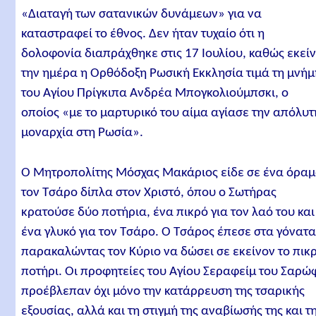
«Διαταγή των σατανικών δυνάμεων» για να
καταστραφεί το έθνος. Δεν ήταν τυχαίο ότι η
δολοφονία διαπράχθηκε στις 17 Ιουλίου, καθώς εκεί
την ημέρα η Ορθόδοξη Ρωσική Εκκλησία τιμά τη μνήμ
του Αγίου Πρίγκιπα Ανδρέα Μπογκολιούμπσκι, ο
οποίος «με το μαρτυρικό του αίμα αγίασε την απόλυτ
μοναρχία στη Ρωσία».
Ο Μητροπολίτης Μόσχας Μακάριος είδε σε ένα όρα
τον Τσάρο δίπλα στον Χριστό, όπου ο Σωτήρας
κρατούσε δύο ποτήρια, ένα πικρό για τον λαό του και
ένα γλυκό για τον Τσάρο. Ο Τσάρος έπεσε στα γόνατα
παρακαλώντας τον Κύριο να δώσει σε εκείνον το πικ
ποτήρι. Οι προφητείες του Αγίου Σεραφείμ του Σαρώ
προέβλεπαν όχι μόνο την κατάρρευση της τσαρικής
εξουσίας, αλλά και τη στιγμή της αναβίωσής της και τ