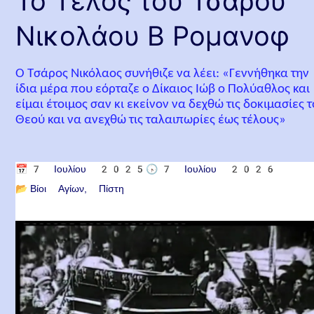
Το Τέλος του Τσάρου
Νικολάου Β Ρομανοφ
Ο Τσάρος Νικόλαος συνήθιζε να λέει: «Γεννήθηκα την
ίδια μέρα που εόρταζε ο Δίκαιος Ιώβ ο Πολύαθλος και
είμαι έτοιμος σαν κι εκείνον να δεχθώ τις δοκιμασίες 
Θεού και να ανεχθώ τις ταλαιπωρίες έως τέλους»
📅
7 Ιουλίου 2025
🕟
7 Ιουλίου 2026
📂
Βίοι Αγίων
Πίστη