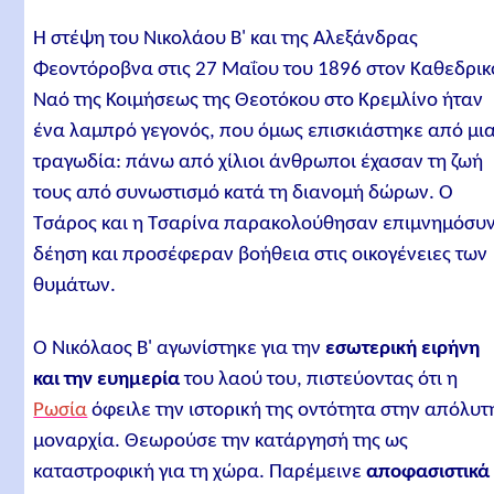
Η στέψη του Νικολάου Β' και της Αλεξάνδρας
Φεοντόροβνα στις 27 Μαΐου του 1896 στον Καθεδρικ
Ναό της Κοιμήσεως της Θεοτόκου στο Κρεμλίνο ήταν
ένα λαμπρό γεγονός, που όμως επισκιάστηκε από μι
τραγωδία: πάνω από χίλιοι άνθρωποι έχασαν τη ζωή
τους από συνωστισμό κατά τη διανομή δώρων. Ο
Τσάρος και η Τσαρίνα παρακολούθησαν επιμνημόσυ
δέηση και προσέφεραν βοήθεια στις οικογένειες των
θυμάτων.
Ο Νικόλαος Β' αγωνίστηκε για την
εσωτερική ειρήνη
και την ευημερία
του λαού του, πιστεύοντας ότι η
Ρωσία
όφειλε την ιστορική της οντότητα στην απόλυτ
μοναρχία. Θεωρούσε την κατάργησή της ως
καταστροφική για τη χώρα. Παρέμεινε
αποφασιστικά