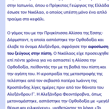
στην Ιαπωνία, όπου ο Πρίγκιπας Γεώργιος της Ελλάδ
έσωσε τον Νικόλαο, ο οποίος υπέστη μόνο ένα απλό
τραύμα στο κεφάλι.
Ο γάμος του με την Πριγκίπισσα Αλίσσα της Έσσης-
Δάρμσταντ, η οποία ασπάστηκε την Ορθοδοξία και
έλαβε το όνομα Αλεξάνδρα, σφράγισε την
αφοσίωση
του ζεύγους στην πίστη
. Ο Νικόλαος είχε προσευχηθε
επί πέντε χρόνια για να ασπαστεί η Αλίσσα την
Ορθοδοξία, πείθοντάς την με τη βαθιά του πίστη και
την αγάπη του. Η ιεροπραξία της μεταστροφής της
τελέστηκε από τον σεβαστό πατέρα Ιωάννη της
Κροστάνδης λίγες ημέρες πριν από τον θάνατο του
Αλεξάνδρου Γ'. Η Αλεξάνδρα Φεοντόροβνα, όπως
μετονομάστηκε, ασπάστηκε την Ορθοδοξία με «μεγά
θέρμη και ειλικρίνεια», υιοθετώντας τα λόγια «Το