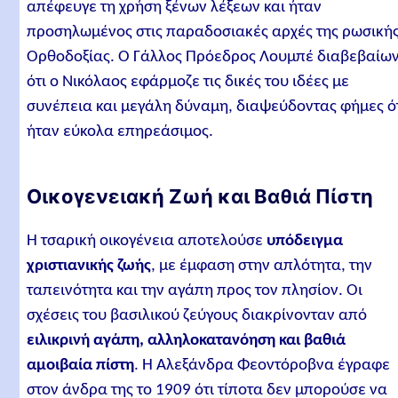
απέφευγε τη χρήση ξένων λέξεων και ήταν
προσηλωμένος στις παραδοσιακές αρχές της ρωσική
Ορθοδοξίας. Ο Γάλλος Πρόεδρος Λουμπέ διαβεβαίω
ότι ο Νικόλαος εφάρμοζε τις δικές του ιδέες με
συνέπεια και μεγάλη δύναμη, διαψεύδοντας φήμες ό
ήταν εύκολα επηρεάσιμος.
Οικογενειακή Ζωή και Βαθιά Πίστη
Η τσαρική οικογένεια αποτελούσε
υπόδειγμα
χριστιανικής ζωής
, με έμφαση στην απλότητα, την
ταπεινότητα και την αγάπη προς τον πλησίον. Οι
σχέσεις του βασιλικού ζεύγους διακρίνονταν από
ειλικρινή αγάπη, αλληλοκατανόηση και βαθιά
αμοιβαία πίστη
. Η Αλεξάνδρα Φεοντόροβνα έγραφε
στον άνδρα της το 1909 ότι τίποτα δεν μπορούσε να