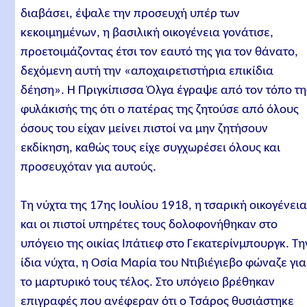
διαβάσει, έψαλε την προσευχή υπέρ των
κεκοιμημένων, η βασιλική οικογένεια γονάτισε,
προετοιμάζοντας έτσι τον εαυτό της για τον θάνατο,
δεχόμενη αυτή την «αποχαιρετιστήρια επικίδια
δέηση». Η Πριγκίπισσα Όλγα έγραψε από τον τόπο τη
φυλάκισής της ότι ο πατέρας της ζητούσε από όλους
όσους του είχαν μείνει πιστοί να μην ζητήσουν
εκδίκηση, καθώς τους είχε συγχωρέσει όλους και
προσευχόταν για αυτούς.
Τη νύχτα της 17ης Ιουλίου 1918, η τσαρική οικογένει
και οι πιστοί υπηρέτες τους δολοφονήθηκαν στο
υπόγειο της οικίας Ιπάτιεφ στο Γεκατερίνμπουργκ. Τη
ίδια νύχτα, η Οσία Μαρία του Ντιβιέγιεβο φώναζε για
το μαρτυρικό τους τέλος. Στο υπόγειο βρέθηκαν
επιγραφές που ανέφεραν ότι ο Τσάρος θυσιάστηκε