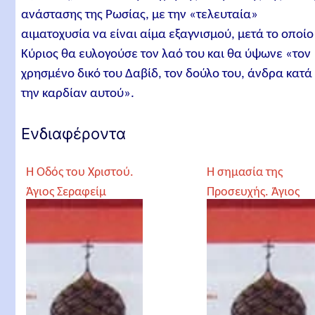
ανάστασης της Ρωσίας, με την «τελευταία»
αιματοχυσία να είναι αίμα εξαγνισμού, μετά το οποίο
Κύριος θα ευλογούσε τον λαό του και θα ύψωνε «τον
χρησμένο δικό του Δαβίδ, τον δούλο του, άνδρα κατά
την καρδίαν αυτού».
Ενδιαφέροντα
Η Οδός του Χριστού.
Η σημασία της
Άγιος Σεραφείμ
Προσευχής. Άγιος
Σαρώφ
Σεραφείμ Σαρώφ