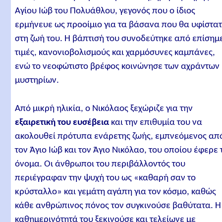
Αγίου Ιώβ του Πολυάθλου, γεγονός που ο ίδιος
ερμήνευε ως προοίμιο για τα βάσανα που θα υφίστα
στη ζωή του. Η βάπτισή του συνοδεύτηκε από επίσημ
τιμές, κανονιοβολισμούς και χαρμόσυνες καμπάνες,
ενώ το νεοφώτιστο βρέφος κοινώνησε των αχράντων
μυστηρίων.
Από μικρή ηλικία, ο Νικόλαος ξεχώριζε για την
εξαιρετική του ευσέβεια
και την επιθυμία του να
ακολουθεί πρότυπα ενάρετης ζωής, εμπνεόμενος απ
τον Άγιο Ιώβ και τον Άγιο Νικόλαο, του οποίου έφερε 
όνομα. Οι άνθρωποι του περιβάλλοντός του
περιέγραφαν την ψυχή του ως «καθαρή σαν το
κρύσταλλο» και γεμάτη αγάπη για τον κόσμο, καθώς
κάθε ανθρώπινος πόνος τον συγκινούσε βαθύτατα. Η
καθημερινότητά του ξεκινούσε και τελείωνε με