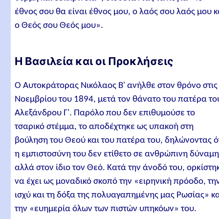
έθνος σου θα είναι έθνος μου, ο λαός σου λαός μου κ
ο Θεός σου Θεός μου».
Η Βασιλεία και οι Προκλήσεις
Ο Αυτοκράτορας Νικόλαος Β' ανήλθε στον θρόνο στις
Νοεμβρίου του 1894, μετά τον θάνατο του πατέρα το
Αλεξάνδρου Γ'. Παρόλο που δεν επιθυμούσε το
τσαρικό στέμμα, το αποδέχτηκε ως υπακοή στη
βούληση του Θεού και του πατέρα του, δηλώνοντας ό
η εμπιστοσύνη του δεν ετίθετο σε ανθρώπινη δύναμ
αλλά στον ίδιο τον Θεό. Κατά την άνοδό του, ορκίστη
να έχει ως μοναδικό σκοπό την «ειρηνική πρόοδο, τη
ισχύ και τη δόξα της πολυαγαπημένης μας Ρωσίας» κ
την «ευημερία όλων των πιστών υπηκόων» του.