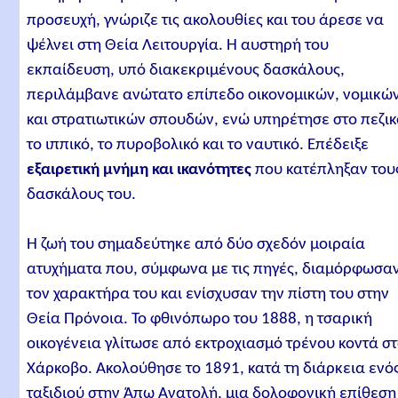
προσευχή, γνώριζε τις ακολουθίες και του άρεσε να
ψέλνει στη Θεία Λειτουργία. Η αυστηρή του
εκπαίδευση, υπό διακεκριμένους δασκάλους,
περιλάμβανε ανώτατο επίπεδο οικονομικών, νομικώ
και στρατιωτικών σπουδών, ενώ υπηρέτησε στο πεζικ
το ιππικό, το πυροβολικό και το ναυτικό. Επέδειξε
εξαιρετική μνήμη και ικανότητες
που κατέπληξαν του
δασκάλους του.
Η ζωή του σημαδεύτηκε από δύο σχεδόν μοιραία
ατυχήματα που, σύμφωνα με τις πηγές, διαμόρφωσα
τον χαρακτήρα του και ενίσχυσαν την πίστη του στην
Θεία Πρόνοια. Το φθινόπωρο του 1888, η τσαρική
οικογένεια γλίτωσε από εκτροχιασμό τρένου κοντά σ
Χάρκοβο. Ακολούθησε το 1891, κατά τη διάρκεια ενό
ταξιδιού στην Άπω Ανατολή, μια δολοφονική επίθεση