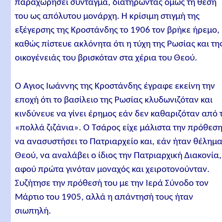
παραχωρήσει σύνταγμα, διατηρώντας όμως τη θέση
του ως απόλυτου μονάρχη. Η κρίσιμη στιγμή της
εξέγερσης της Κροστάνδης το 1906 τον βρήκε ήρεμο,
καθώς πίστευε ακλόνητα ότι η τύχη της Ρωσίας και τη
οικογένειάς του βρισκόταν στα χέρια του Θεού.
Ο Άγιος Ιωάννης της Κροστάνδης έγραφε εκείνη την
εποχή ότι το βασίλειο της Ρωσίας κλυδωνιζόταν και
κινδύνευε να γίνει έρημος εάν δεν καθαριζόταν από 
«πολλά ζιζάνια». Ο Τσάρος είχε μάλιστα την πρόθεσ
να ανασυστήσει το Πατριαρχείο και, εάν ήταν θέλημ
Θεού, να αναλάβει ο ίδιος την Πατριαρχική Διακονία,
αφού πρώτα γινόταν μοναχός και χειροτονούνταν.
Συζήτησε την πρόθεσή του με την Ιερά Σύνοδο τον
Μάρτιο του 1905, αλλά η απάντησή τους ήταν
σιωπηλή.