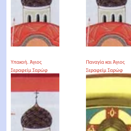
Υπακοή. Άγιος
Παναγία και Άγιος
Σεραφείμ Σαρώφ
Σεραφείμ Σαρώφ