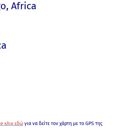
, Africa
ca
e κλικ εδώ
για να δείτε τον χάρτη με το GPS της