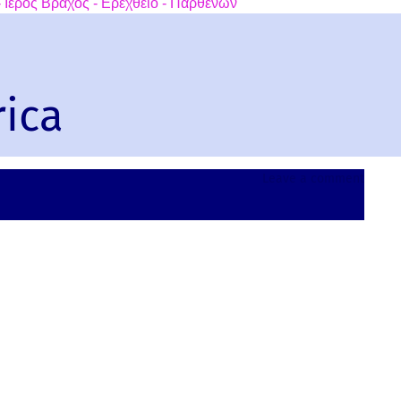
 Ιερός Βράχος - Ερεχθείο - Παρθενών
rica
on
Leave a comment
Atakp
Togo,
Africa