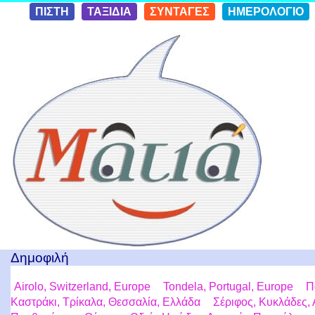
Skip to
ΠΙΣΤΗ
ΤΑΞΙΔΙΑ
ΣΥΝΤΑΓΕΣ
ΗΜΕΡΟΛΟΓΙΟ
conten
t
Ταξίδια με μια Ματιά!
Δημοφιλή
Airolo, Switzerland, Europe
Tondela, Portugal, Europe
Π
Καστράκι, Τρίκαλα, Θεσσαλία, Ελλάδα
Σέριφος, Κυκλάδες, 