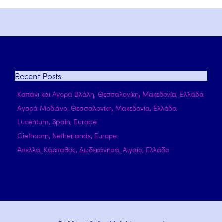
Recent
Posts
Καπάνι και Αγορά Βλάλη, Θεσσαλονίκη, Μακεδονία, Ελλάδα
Αγορά Μοδιάνο, Θεσσαλονίκη, Μακεδονία, Ελλάδα
Lucentum, Spain, Europe
Giethoorn, Netherlands, Europe
Άπελλα, Κάρπαθος, Δωδεκάνησα, Αιγαίο, Ελλάδα