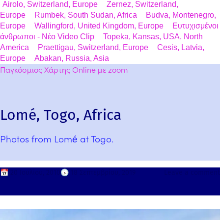
Airolo, Switzerland, Europe
Zernez, Switzerland,
Europe
Rumbek, South Sudan, Africa
Budva, Montenegro,
Europe
Wallingford, United Kingdom, Europe
Ευτυχισμένοι
άνθρωποι - Νέο Video Clip
Topeka, Kansas, USA, North
America
Praettigau, Switzerland, Europe
Cesis, Latvia,
Europe
Abakan, Russia, Asia
Παγκόσμιος Χάρτης Online με zoom
Lomé, Togo, Africa
Photos from Lomé at Togo.
📅
20 Ιουλίου, 2010
🕟
18 Σεπτεμβρίου, 2019
Leave a comment