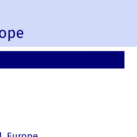
rope
on
Leave a comment
Rawicz
Poland
Europ
, Europe