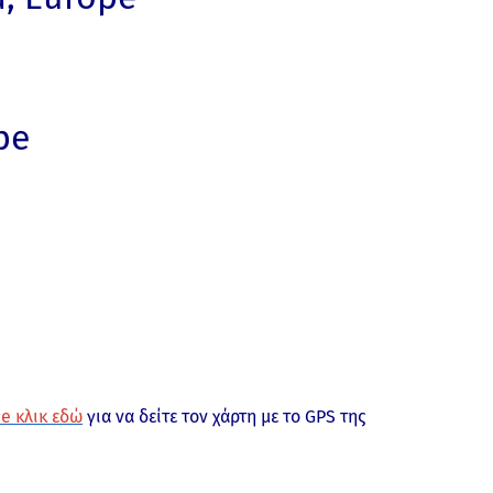
pe
e κλικ εδώ
για να δείτε τον χάρτη με το GPS της