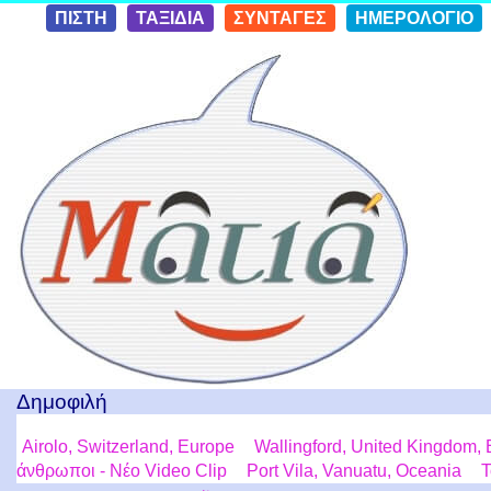
Skip to
ΠΙΣΤΗ
ΤΑΞΙΔΙΑ
ΣΥΝΤΑΓΕΣ
ΗΜΕΡΟΛΟΓΙΟ
conten
t
Ταξίδια με μια Ματιά!
Δημοφιλή
Airolo, Switzerland, Europe
Wallingford, United Kingdom,
άνθρωποι - Νέο Video Clip
Port Vila, Vanuatu, Oceania
T