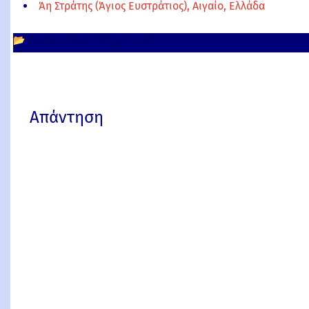
Άη Στράτης (Άγιος Ευστράτιος), Αιγαίο, Ελλάδα
📂
Αιγαίο
Ελλάδα
Κρήτη
Λασίθι
Απάντηση