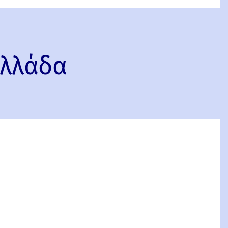
Ελλάδα
ος,
,
α