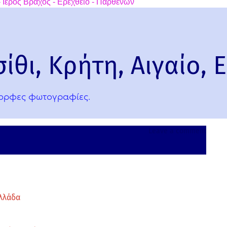
 Ιερός Βράχος - Ερεχθείο - Παρθενών
ίθι, Κρήτη, Αιγαίο, 
μορφες φωτογραφίες.
on
Leave a comment
Άγιος
Νικόλα
Λασίθι
Κρήτη,
Αιγαίο,
Ελλάδ
Ελλάδα