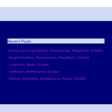
Recent
Posts
Καπάνι και Αγορά Βλάλη, Θεσσαλονίκη, Μακεδονία, Ελλάδα
Αγορά Μοδιάνο, Θεσσαλονίκη, Μακεδονία, Ελλάδα
Lucentum, Spain, Europe
Giethoorn, Netherlands, Europe
Άπελλα, Κάρπαθος, Δωδεκάνησα, Αιγαίο, Ελλάδα