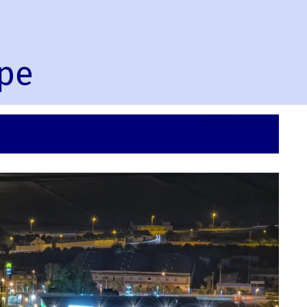
ope
on
Leave a comment
Murcia
Spain,
Europ