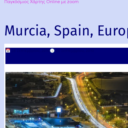
Παγκόσμιος Χάρτης Online με zoom
Murcia, Spain, Eur
📅
28 Σεπτεμβρίου, 2010
🕟
28 Σεπτεμβρίου, 2010