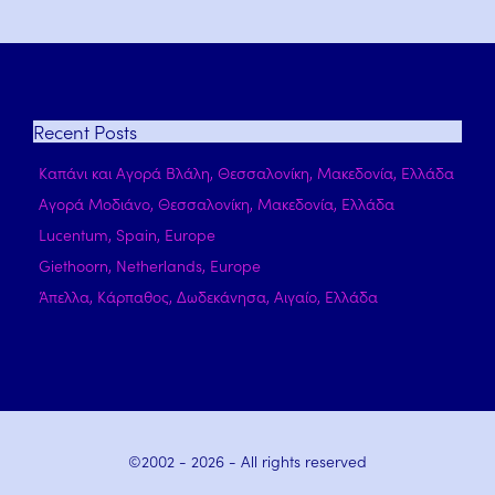
Recent
Posts
Καπάνι και Αγορά Βλάλη, Θεσσαλονίκη, Μακεδονία, Ελλάδα
Αγορά Μοδιάνο, Θεσσαλονίκη, Μακεδονία, Ελλάδα
Lucentum, Spain, Europe
Giethoorn, Netherlands, Europe
Άπελλα, Κάρπαθος, Δωδεκάνησα, Αιγαίο, Ελλάδα
©2002 -
2026
- All rights reserved