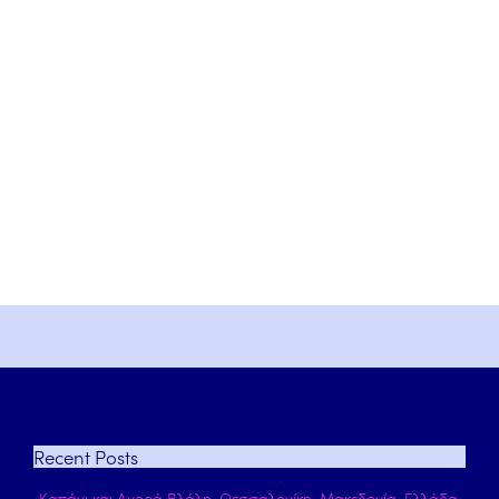
Recent
Posts
Καπάνι και Αγορά Βλάλη, Θεσσαλονίκη, Μακεδονία, Ελλάδα