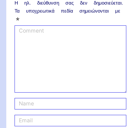
Η ηλ. διεύθυνση σας δεν δημοσιεύεται.
Τα υποχρεωτικά πεδία σημειώνονται με
*
C
o
m
m
e
n
t
N
a
m
E
e
m