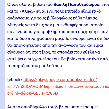
Όπως όλα τα βιβλία του
Βασίλη Παπαθεοδώρου
, έτσ
και το «
Άλφα
» είναι ένα πολυεπίπεδο εξαιρετικό
ανάγνωσμα για τους βιβλιόφιλους κάθε ηλικίας.
Μπορείς να το δεις σαν μια ενδιαφέρουσα ιστορία,
σαν έναυσμα για προβληματισμό και συζήτηση ή σαν
και τα δύο προηγούμενα μαζί. Το σίγουρο είναι ότι δε
θα απογοητευτείς από την ανάγνωση του και είμαι
σίγουρος ότι στο τέλος, το σποράκι που ήθελε να
φυτέψει ο συγγραφέας του, θα βρίσκεται σε ένα από
τα παρτέρια του μυαλού σου.
[ebookz
https://play.google.com/books/reader?
id=7Wh2BQAAQBAJ&printsec=frontcover&output=re
er&hl=el&pg=GBS.PP1%5D
Από το οπισθόφυλλο του βιβλίου μεταφέρουμε: