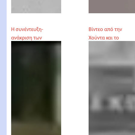
Η συνέντευξη-
Βίντεο από την
ανάκριση των
Χούντα και το
φοιτητών στον Νίκο
Πολυτεχνείο τον
Μαστοράκη -
Νοέμβρη του '73
Πολυτεχνείο 1973