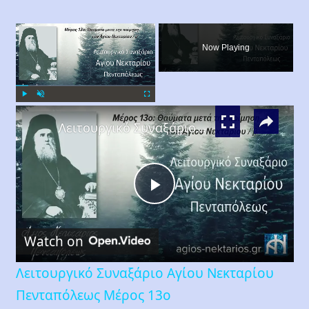
×
Now Playing
×
Play
Unmute
Fullscreen
Λειτουργικό Συναξάριο Αγίου Νεκταρίου Πενταπόλεως Μέρος 13ο
Play
Watch on
Video
Λειτουργικό Συναξάριο Αγίου Νεκταρίου
Πενταπόλεως Μέρος 13ο