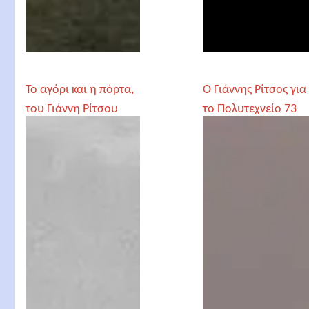
Το αγόρι και η πόρτα,
Ο Γιάννης Ρίτσος για
του Γιάννη Ρίτσου
το Πολυτεχνείο 73