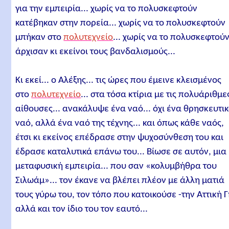
για την εμπειρία... χωρίς να το πολυσκεφτούν
κατέβηκαν στην πορεία... χωρίς να το πολυσκεφτούν
μπήκαν στο
πολυτεχνείο
... χωρίς να το πολυσκεφτού
άρχισαν κι εκείνοι τους βανδαλισμούς...
Κι εκεί... ο Αλέξης... τις ώρες που έμεινε κλεισμένος
στο
πολυτεχνείο
... στα τόσα κτίρια με τις πολυάριθμε
αίθουσες... ανακάλυψε ένα ναό... όχι ένα θρησκευτι
ναό, αλλά ένα ναό της τέχνης... και όπως κάθε ναός,
έτσι κι εκείνος επέδρασε στην ψυχοσύνθεση του και
έδρασε καταλυτικά επάνω του... Βίωσε σε αυτόν, μια
μεταφυσική εμπειρία... που σαν «κολυμβήθρα του
Σιλωάμ»... τον έκανε να βλέπει πλέον με άλλη ματιά
τους γύρω του, τον τόπο που κατοικούσε -την Αττική Γ
αλλά και τον ίδιο του τον εαυτό...