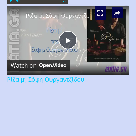
×
Play
Unmute
Fullscreen
Ρίζα μ’, Σόφη Ουργαντζίδου
Play
Watch on
Video
Ρίζα μ’, Σόφη Ουργαντζίδου