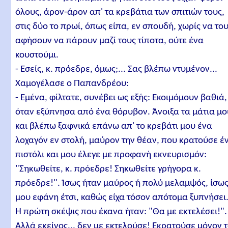
όλους, άρον-άρον απ' τα κρεβάτια των σπιτιών τους,
στις δύο το πρωί, όπως είπα, εν σπουδή, χωρίς να το
αφήσουν να πάρουν μαζί τους τίποτα, ούτε ένα
κουστούμι.
- Εσείς, κ. πρόεδρε, όμως;... Σας βλέπω ντυμένον...
Χαμογέλασε ο Παπανδρέου:
- Εμένα, φίλτατε, συνέβει ως εξής: Εκοιμόμουν βαθιά,
όταν εξύπνησα από ένα θόρυβον. Άνοιξα τα μάτια μο
και βλέπω ξαφνικά επάνω απ' το κρεβάτι μου ένα
λοχαγόν εν στολή, μαύρον την θέαν, που κρατούσε έ
πιστόλι και μου έλεγε με προφανή εκνευρισμόν:
"Σηκωθείτε, κ. πρόεδρε! Σηκωθείτε γρήγορα κ.
πρόεδρε!". Ίσως ήταν μαύρος ή πολύ μελαμψός, ίσω
μου εφάνη έτσι, καθώς είχα τόσον απότομα ξυπνήσει
Η πρώτη σκέψις που έκανα ήταν: "Θα με εκτελέσει!".
Αλλά εκείνος... δεν με εκτελούσε! Εκρατούσε μόνον 