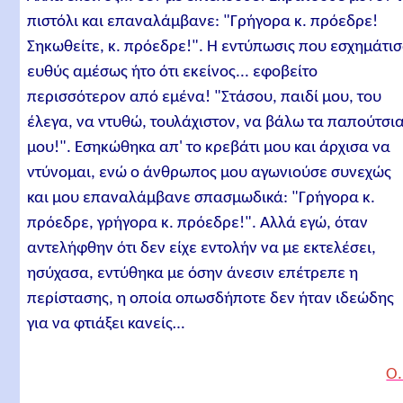
πιστόλι και επαναλάμβανε: "Γρήγορα κ. πρόεδρε!
Σηκωθείτε, κ. πρόεδρε!". Η εντύπωσις που εσχημάτι
ευθύς αμέσως ήτο ότι εκείνος... εφοβείτο
περισσότερον από εμένα! "Στάσου, παιδί μου, του
έλεγα, να ντυθώ, τουλάχιστον, να βάλω τα παπούτσι
μου!". Εσηκώθηκα απ' το κρεβάτι μου και άρχισα να
ντύνομαι, ενώ ο άνθρωπος μου αγωνιούσε συνεχώς
και μου επαναλάμβανε σπασμωδικά: "Γρήγορα κ.
πρόεδρε, γρήγορα κ. πρόεδρε!". Αλλά εγώ, όταν
αντελήφθην ότι δεν είχε εντολήν να με εκτελέσει,
ησύχασα, εντύθηκα με όσην άνεσιν επέτρεπε η
περίστασης, η οποία οπωσδήποτε δεν ήταν ιδεώδης
για να φτιάξει κανείς…
Ο.