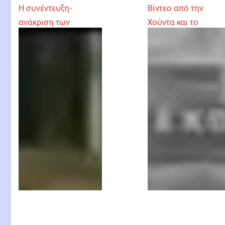
Η συνέντευξη-
Βίντεο από την
ανάκριση των
Χούντα και το
φοιτητών στον Νίκο
Πολυτεχνείο τον
Μαστοράκη -
Νοέμβρη του '73
Πολυτεχνείο 1973