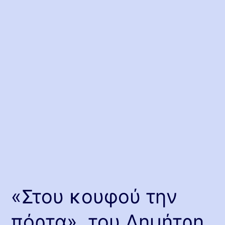
«Στου κουφού την
πόρτα», του Δημήτρη