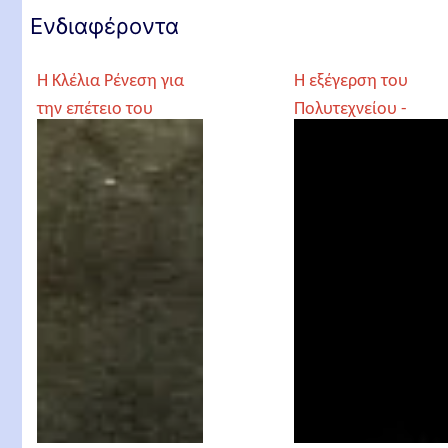
Ενδιαφέροντα
Η Κλέλια Ρένεση για
Η εξέγερση του
την επέτειο του
Πολυτεχνείου -
Πολυτεχνείου μας
Ημεροδρόμος
θυμίζει την Αντιγόνη