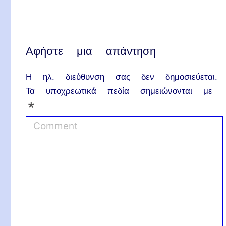
Αφήστε μια απάντηση
Η ηλ. διεύθυνση σας δεν δημοσιεύεται.
Τα υποχρεωτικά πεδία σημειώνονται με
*
C
o
m
m
e
n
t