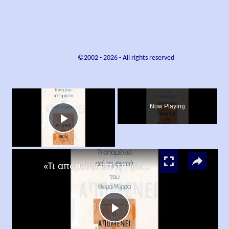
©2002 -
2026
- All rights reserved
×
Now Playing
Play
×
Video
«Τι απομένει απ’ τη φωτιά», Θωμάς Ψύρρας
Play