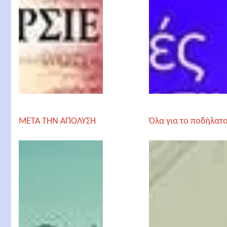
META THN AΠΟΛΥΣΗ
Όλα για το ποδήλατ