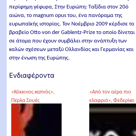
περίφημη γέφυρα, Στην Ευρώπη: Ταξίδια στον 20ό
αιώνα, το magnum opus του, ένα πανόραμα της
ευρωπαϊκής ιστορίας. Τον Νοέμβριο 2009 κέρδισε το
βραβείο Otto von der Gablentz-Prize το οποίο δίνεται
σε άτομα που έχουν συμβάλει στην ανάπτυξη των
καλών σχέσεων μεταξύ Ολλανδίας και Γερμανίας και
στην ένωση της Ευρώπης.
Ενδιαφέροντα
«Κόκκινος καπνός»,
«Από τον αέρα πιο
Πέρλα Σουές
ελαφριά», Φεδερίκο
Ζανμέρ