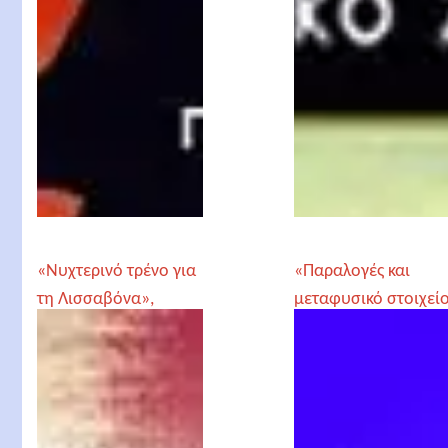
«Νυχτερινό τρένο για
«Παραλογές και
τη Λισσαβόνα»,
μεταφυσικό στοιχείο
Πασκάλ Μερσιέ
η επιρροή τους στη
λογοτεχνία», Έφη
Ντασκαγιάννη