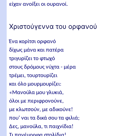
είχαν ανοίξει οι ουρανοί.
Χριστούγεννα του ορφανού
Ένα κορίτσι ορφανό
δίχως μάνα και πατέρα
τριγυρίζει το φτωχό
στους δρόμους νύχτα - μέρα
τρέμει, τουρτουρίζει
και όλο μουρμουρίζει:
«Μανούλα μου γλυκιά,
όλοι με περιφρονούνε,
με κλωτσούν, με αδικούνε!
που’ ναι τα δικά σου τα φιλιά;
Δες, μανούλα, τι παιχνίδια!
Τι πανέμορφα στολίδια!