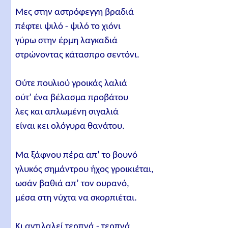
Μες στην αστρόφεγγη βραδιά
πέφτει ψιλό - ψιλό το χιόνι
γύρω στην έρμη λαγκαδιά
στρώνοντας κάτασπρο σεντόνι.
Ούτε πουλιού γροικάς λαλιά
ούτ’ ένα βέλασμα προβάτου
λες και απλωμένη σιγαλιά
είναι κει ολόγυρα θανάτου.
Μα ξάφνου πέρα απ’ το βουνό
γλυκός σημάντρου ήχος γροικιέται,
ωσάν βαθιά απ’ τον ουρανό,
μέσα στη νύχτα να σκορπιέται.
Κι αντιλαλεί τερπνά - τερπνά