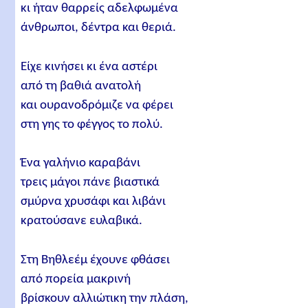
κι ήταν θαρρείς αδελφωμένα
άνθρωποι, δέντρα και θεριά.
Είχε κινήσει κι ένα αστέρι
από τη βαθιά ανατολή
και ουρανοδρόμιζε να φέρει
στη γης το φέγγος το πολύ.
Ένα γαλήνιο καραβάνι
τρεις μάγοι πάνε βιαστικά
σμύρνα χρυσάφι και λιβάνι
κρατούσανε ευλαβικά.
Στη Βηθλεέμ έχουνε φθάσει
από πορεία μακρινή
βρίσκουν αλλιώτικη την πλάση,