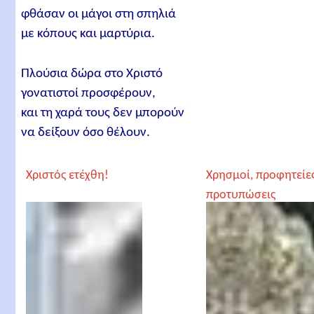
φθάσαν οι μάγοι στη σπηλιά
με κόπους και μαρτύρια.
Πλούσια δώρα στο Χριστό
γονατιστοί προσφέρουν,
και τη χαρά τους δεν μπορούν
να δείξουν όσο θέλουν.
Χριστός ετέχθη!
Χρησμοί, προφητείες
προτυπώσεις
παγκόσμιες για την
έλευση του Χριστού
π Ευάγγελος
Παπανικολάου