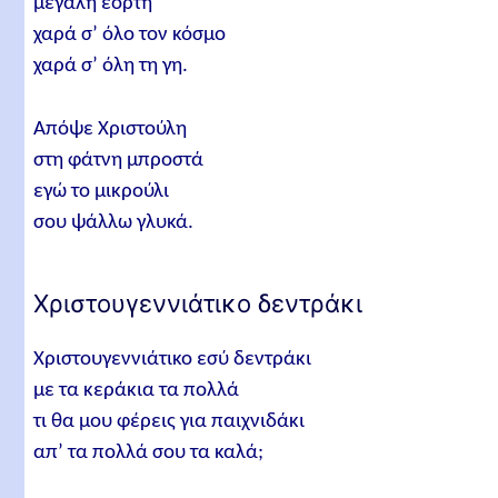
μεγάλη εορτή
Χριστούγεννα
χαρά σ’ όλο τον κόσμο
Στο μικρό Χριστούλη δώρα
χαρά σ’ όλη τη γη.
Χριστούγεννα
Απόψε Χριστούλη
Η γιορτή μου
στη φάτνη μπροστά
Τα σύμπαντα γιορτάζουνε
εγώ το μικρούλι
Η γέννηση του Χριστού
σου ψάλλω γλυκά.
Χριστούγεννα του ορφανού
Ο Χριστός γεννήθηκε
Χριστουγεννιάτικο δεντράκι
Οι Μάγοι
Χριστουγεννιάτικο εσύ δεντράκι
Σχετικά άρθρα
με τα κεράκια τα πολλά
τι θα μου φέρεις για παιχνιδάκι
απ’ τα πολλά σου τα καλά;