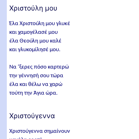
Χριστούλη μου
Ήρθαν τα Χριστούγεννα
Χριστούγεννα μας ήρθανε
Έλα Χριστούλη μου γλυκέ
Χριστούγεννα σιμώνουν
και χαμογέλασέ μου
έλα Θεούλη μου καλέ
Χριστούγεννα
και γλυκομίλησέ μου.
Η καμπάνα του χωριού
Οι ποιμένες γονατίζουν
Να ‘ξερες πόσο καρτερώ
Στο Χριστούλη μας
την γέννησή σου τώρα
έλα και θέλω να χαρώ
Το άστρο
τούτη την Άγια ώρα.
Τα χέρια σας δώστε
Μπροστά στη φάτνη
Χριστούγεννα
Ο μικρός Χριστούλης
Χριστούγεννα του χωριού
Χριστούγεννα σημαίνουν