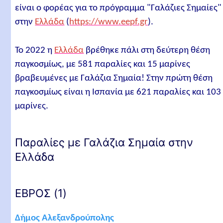
είναι ο φορέας για το πρόγραμμα "Γαλάζιες Σημαίες"
ΣΑΜΟΣ (2)
στην
Ελλάδα
(
https://www.eepf.gr
).
ΧΙΟΣ (15)
Το 2022 η
Ελλάδα
βρέθηκε πάλι στη δεύτερη θέση
ΛΕΣΒΟΣ (17)
παγκοσμίως, με 581 παραλίες και 15 μαρίνες
ΛΗΜΝΟΣ (5)
βραβευμένες με Γαλάζια Σημαία! Στην πρώτη θέση
Μαρίνες με γαλάζια σημαία
παγκοσμίως είναι η Ισπανία με 621 παραλίες και 103
ΧΑΛΚΙΔΙΚΗ (3)
μαρίνες.
ΕΥΒΟΙΑ (1)
ΑΤΤΙΚΗ (4)
Παραλίες με Γαλάζια Σημαία στην
Ελλάδα
ΑΙΤΩΛΟΑΚΑΡΝΑΝΙΑ (1)
ΠΡΕΒΕΖΑ (1)
ΕΒΡΟΣ (1)
ΛΕΥΚΑΔΑ (1)
ΚΕΡΚΥΡΑ (1)
Δήμος Αλεξανδρούπολης