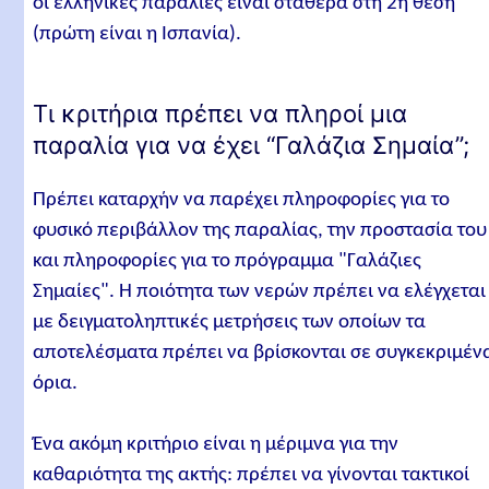
οι ελληνικές παραλίες είναι σταθερά στη 2η θέση
(πρώτη είναι η Ισπανία).
ΗΛΕΙΑ (9)
ΑΧΑΙΑ (2)
Τι κριτήρια πρέπει να πληροί μια
ΑΙΤΩΛΟΑΚΑΡΝΑΝΙΑ (2)
παραλία για να έχει “Γαλάζια Σημαία”;
ΠΡΕΒΕΖΑ (7)
ΘΕΣΠΡΩΤΙΑ (4)
Πρέπει καταρχήν να παρέχει πληροφορίες για το
φυσικό περιβάλλον της παραλίας, την προστασία του
ΚΕΡΚΥΡΑ (16)
και πληροφορίες για το πρόγραμμα "Γαλάζιες
ΛΕΥΚΑΔΑ (7)
Σημαίες". Η ποιότητα των νερών πρέπει να ελέγχεται
ΙΘΑΚΗ (1)
με δειγματοληπτικές μετρήσεις των οποίων τα
ΚΕΦΑΛΟΝΙΑ (17)
αποτελέσματα πρέπει να βρίσκονται σε συγκεκριμέν
όρια.
ΖΑΚΥΝΘΟΣ (5)
ΧΑΝΙΑ (36)
Ένα ακόμη κριτήριο είναι η μέριμνα για την
ΡΕΘΥΜΝΟ (20)
καθαριότητα της ακτής: πρέπει να γίνονται τακτικοί