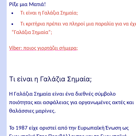
Ρίξε μια Ματιά!
Τι είναι η Γαλάζια Σημαία;
Τι κριτήρια πρέπει να πληροί μια παραλία για να έχ
“Γαλάζια Σημαία”;
Παραλίες με Γαλάζια Σημαία στην Ελλάδα
Viber: ποιος γιορτάζει σήμερα;
ΕΒΡΟΣ (1)
ΡΟΔΟΠΗ (4)
ΞΑΝΘΗ (4)
Τι είναι η Γαλάζια Σημαία;
ΘΑΣΟΣ (5)
Η Γαλάζια Σημαία είναι ένα διεθνές σύμβολο
ΚΑΒΑΛΑ (11)
ποιότητας και ασφάλειας για οργανωμένες ακτές και
ΘΕΣΣΑΛΟΝΙΚΗ (13)
θαλάσσιες μαρίνες.
ΧΑΛΚΙΔΙΚΗ (87)
Το 1987 είχε οριστεί από την Ευρωπαϊκή Ένωση ως
ΠΙΕΡΙΑ (13)