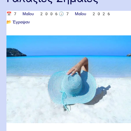
📅
7 Μαΐου 2006
🕟
7 Μαΐου 2026
📂
Έγραψαν