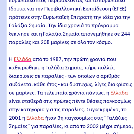
Ευρωπαϊκό Έτος Περιβάλλοντος και το Ευρωπαϊκό
ΛΑΡΙΣΑ (5)
Ίδρυμα για την Περιβαλλοντική Εκπαίδευση (EFEE)
ΜΑΓΝΗΣΙΑ (12)
πρότεινε στην Ευρωπαϊκή Επιτροπή την ιδέα για την
ΣΠΟΡΑΔΕΣ (11)
Γαλάζια Σημαία. Την ίδια χρονιά το πρόγραμμα
ξεκίνησε και η Γαλάζια Σημαία απονεμήθηκε σε 244
ΦΘΙΩΤΙΔΑ (5)
παραλίες και 208 μαρίνες σε όλο τον κόσμο.
ΦΩΚΙΔΑ (13)
ΒΟΙΩΤΙΑ (2)
Η
Ελλάδα
από το 1987, την πρώτη χρονιά που
καθιερώθηκε η Γαλάζια Σημαία, πήρε πολλές
ΕΥΒΟΙΑ (4)
διακρίσεις σε παραλίες - των οποίων ο αριθμός
ΑΤΤΙΚΗ (18)
αυξάνεται κάθε έτος - και δυστυχώς, λίγες διακρίσεις
ΚΟΡΙΝΘΙΑ (14)
σε μαρίνες. Τα τελευταία χρόνια πάντως, η
Ελλάδα
ΑΡΓΟΛΙΔΑ (3)
είναι σταθερά στις πρώτες πέντε θέσεις παγκοσμίως
στην κατηγορία για τις παραλίες. Συγκεκριμένα, το
ΑΡΚΑΔΙΑ (4)
2001 η
Ελλάδα
ήταν 3η παγκοσμίως στις "Γαλάζιες
ΛΑΚΩΝΙΑ (10)
Σημαίες" για παραλίες, κι από το 2002 μέχρι σήμερα,
ΜΕΣΣΗΝΙΑ (6)