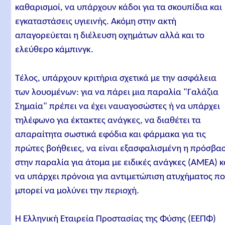
ΗΡΑΚΛΕΙΟ (31)
καθαρισμοί, να υπάρχουν κάδοι για τα σκουπίδια και
εγκαταστάσεις υγιεινής. Ακόμη στην ακτή
ΛΑΣΙΘΙ (41)
απαγορεύεται η διέλευση οχημάτων αλλά και το
ΡΟΔΟΣ (55)
ελεύθερο κάμπινγκ.
ΚΩΣ (12)
Τέλος, υπάρχουν κριτήρια σχετικά με την ασφάλεια
ΘΗΡΑ (9)
των λουομένων: για να πάρει μια παραλία "Γαλάζια
ΜΗΛΟΣ (3)
Σημαία" πρέπει να έχει ναυαγοσώστες ή να υπάρχει
ΠΑΡΟΣ (5)
τηλέφωνο για έκτακτες ανάγκες, να διαθέτει τα
ΝΑΞΟΣ (3)
απαραίτητα σωστικά εφόδια και φάρμακα για τις
πρώτες βοήθειες, να είναι εξασφαλισμένη η πρόσβα
ΜΥΚΟΝΟΣ (1)
στην παραλία για άτομα με ειδικές ανάγκες (ΑΜΕΑ) κ
ΤΗΝΟΣ (1)
να υπάρχει πρόνοια για αντιμετώπιση ατυχήματος π
ΑΝΔΡΟΣ (1)
μπορεί να μολύνει την περιοχή.
ΣΥΡΟΣ (6)
Η Ελληνική Εταιρεία Προστασίας της Φύσης (ΕΕΠΦ)
ΚΕΑ (3)