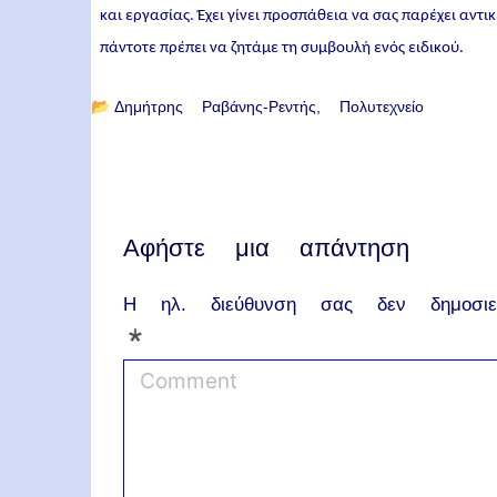
και εργασίας. Έχει γίνει προσπάθεια να σας παρέχει αντ
πάντοτε πρέπει να ζητάμε τη συμβουλή ενός ειδικού.
📂
Δημήτρης Ραβάνης-Ρεντής
Πολυτεχνείο
Αφήστε μια απάντηση
Η ηλ. διεύθυνση σας δεν δημοσιεύ
*
C
o
m
m