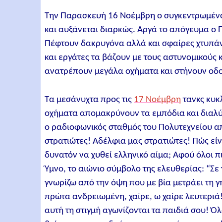
Την Παρασκευή 16 Νοέμβρη ο συγκεντρωμένος
και αυξάνεται διαρκώς. Αργά το απόγευμα ο 
Πέφτουν δακρυγόνα αλλά και σφαίρες χτυπάν 
και εργάτες τα βάζουν με τους αστυνομικούς 
ανατρέπουν μεγάλα οχήματα και στήνουν οδ
Τα μεσάνυχτα προς τις
17 Νοέμβρη
τανκς κυκ
οχήματα απομακρύνουν τα εμπόδια και διαλύο
ο ραδιοφωνικός σταθμός του Πολυτεχνείου 
στρατιώτες! Αδέλφια μας στρατιώτες! Πώς εί
δυνατόν να χυθεί ελληνικό αίμα; Αφού όλοι π
Ύμνο, το αιώνιο σύμβολο της ελευθερίας: “Σε
γνωρίζω από την όψη που με βία μετράει τη γ
πρώτα ανδρειωμένη, χαίρε, ω χαίρε λευτεριά!
αυτή τη στιγμή αγωνίζονται τα παιδιά σου! Ό