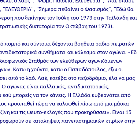
 θέλει ο λαός", "Ψωμί, Παιδεία, Ελευθερία", "Λαέ σπάσε
", "ΕΛΕΥΘΕΡΙΑ", "Σήμερα πεθαίνει ο Φασισμός", "Εδώ θα
γερση που ξεκίνησε τον Ιούλη του 1973 στην Ταϊλάνδη κα
ρατιωτικής δικτατορία τον Οκτώβρη του 1973).
ό πομπό και σύντομα δέχονται βοήθεια ραδιο-πειρατών
 αντιδικτατορικά συνθήματα και κάλεσμα στον αγώνα: «Ε
Ραδιοφωνικός Σταθμός των ελεύθερων αγωνιζόμενων
νων. Κάτω η χούντα, κάτω ο Παπαδόπουλος, έξω οι
σει από το λαό. Λαέ, κατέβα στο πεζοδρόμιο, έλα να μας
. Ο αγώνας είναι παλλαϊκός, αντιδικτατορικός,
ο εσύ μπορείς να τον κάνεις. Η Ελλάδα κυβερνάται από
ος προσπαθεί τώρα να καλυφθεί πίσω από μια μάσκα
νη και τις ψευτο-εκλογές που προκηρύσσει». Είναι 15
προχωρούν σε καταλήψεις πανεπιστημιακών κτιρίων στην