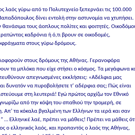
 λαός γύρω από το Πολυτεχνείο ξεπερνάει τις 100.000
Παπαδόπουλος δίνει εντολή στην αστυνομία να χτυπήσει.
θανάσιμα τους άοπλους πολίτες και φοιτητές. Οικοδόμο
κρατώντας καδρόνια ή ό,τι βρουν σε οικοδομές,
οφράγματα στους γύρω δρόμους.
λοφορούν στους δρόμους της Αθήνας. Γερανοφόρα
υν τα μπλόκα που είχε στήσει ο κόσμος. Τα μεγάφωνα κ
απευθύνουν απεγνωσμένες εκκλήσεις: «Αδέλφια μας
ναι δυνατόν να πυροβολήσετε τ’ αδέρφια σας; Πώς είναι
ιστεύουμε στη λευτεριά! Εγώ πρώτος αρχίζω τον Εθνικό
 γνωρίζω από την κόψη του σπαθιού την τρομερή, σε
η. Απ’ τα κόκαλα βγαλμένη των Ελλήνων τα ιερά και σαν
” … Ελληνικέ λαέ, πρέπει να μάθεις! Πρέπει να μάθεις ότ
λος ο ελληνικός λαός, και προπαντός ο λαός της Αθήνας,