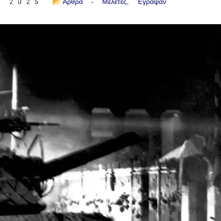
ου 2025
📂
Άρθρα - Μελέτες
Έγραψαν