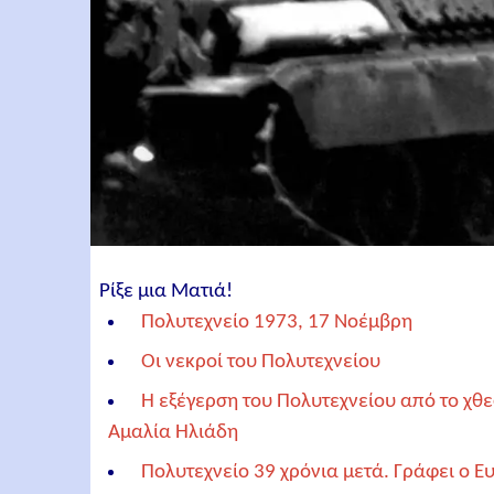
Ρίξε μια Ματιά!
Πολυτεχνείο 1973, 17 Νοέμβρη
Οι νεκροί του Πολυτεχνείου
Η εξέγερση του Πολυτεχνείου από το χθε
Αμαλία Ηλιάδη
Πολυτεχνείο 39 χρόνια μετά. Γράφει ο Ε