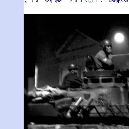
📅
14 Νοεμβρίου 2006
🕟
17 Νοεμβρί