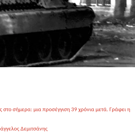
ς στο σήμερα: μια προσέγγιση 39 χρόνια μετά. Γράφει η
υάγγελος Δεμιτσάνης