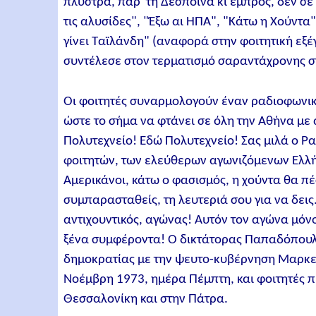
πλύστρα, πάρ' τη Δέσποινα κι εμπρός, δεν σε
τις αλυσίδες", "Έξω αι ΗΠΑ", "Κάτω η Χούντα
γίνει Ταϊλάνδη" (αναφορά στην φοιτητική εξέ
συντέλεσε στον τερματισμό σαραντάχρονης στ
Οι φοιτητές συναρμολογούν έναν ραδιοφωνικ
ώστε το σήμα να φτάνει σε όλη την Αθήνα με
Πολυτεχνείο! Εδώ Πολυτεχνείο! Σας μιλά ο 
φοιτητών, των ελεύθερων αγωνιζόμενων Ελλή
Αμερικάνοι, κάτω ο φασισμός, η χούντα θα πέ
συμπαρασταθείς, τη λευτεριά σου για να δεις
αντιχουντικός, αγώνας! Αυτόν τον αγώνα μόν
ξένα συμφέροντα! Ο δικτάτορας Παπαδόπουλ
δημοκρατίας με την ψευτο-κυβέρνηση Μαρκεζί
Νοέμβρη 1973, ημέρα Πέμπτη, και φοιτητές 
Θεσσαλονίκη και στην Πάτρα.