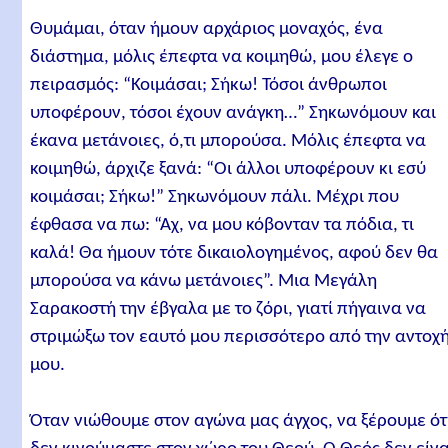
Θυμάμαι, όταν ήμουν αρχάριος μοναχός, ένα
διάστημα, μόλις έπεφτα να κοιμηθώ, μου έλεγε ο
πειρασμός: “Κοιμάσαι; Σήκω! Τόσοι άνθρωποι
υποφέρουν, τόσοι έχουν ανάγκη…” Σηκωνόμουν και
έκανα μετάνοιες, ό,τι μπορούσα. Μόλις έπεφτα να
κοιμηθώ, άρχιζε ξανά: “Οι άλλοι υποφέρουν κι εσύ
κοιμάσαι; Σήκω!” Σηκωνόμουν πάλι. Μέχρι που
έφθασα να πω: “Αχ, να μου κόβονταν τα πόδια, τι
καλά! Θα ήμουν τότε δικαιολογημένος, αφού δεν θα
μπορούσα να κάνω μετάνοιες”. Μια Μεγάλη
Σαρακοστή την έβγαλα με το ζόρι, γιατί πήγαινα να
στριμώξω τον εαυτό μου περισσότερο από την αντοχ
μου.
Όταν νιώθουμε στον αγώνα μας άγχος, να ξέρουμε ότ