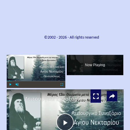
©2002 -
2026
- All rights reserved
×
Now Playing
×
Play
Unmute
Fullscreen
Λειτουργικό Συναξάριο Αγίου Νεκταρίου Πενταπόλεως Μέρος 13ο