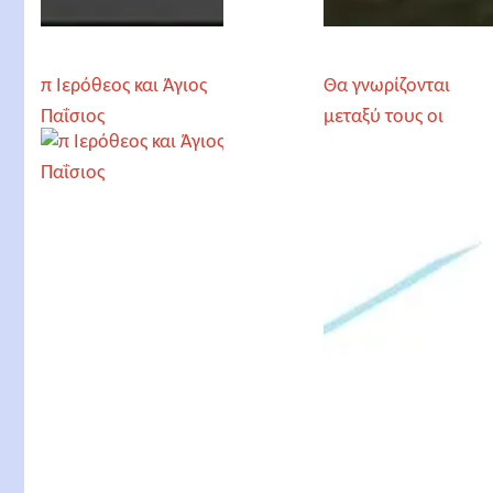
π Ιερόθεος και Άγιος
Θα γνωρίζονται
Παΐσιος
μεταξύ τους οι
Ψυχές; Θα έχουν
Μνήμη;