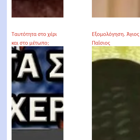
Ταυτότητα στο χέρι
Εξομολόγηση. Άγιος
και στο μέτωπο;
Παΐσιος