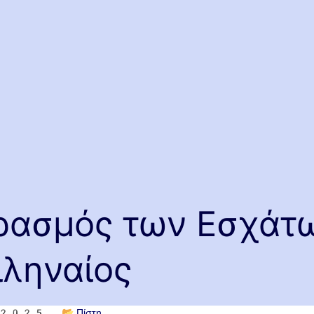
ρασμός των Εσχάτω
ιληναίος
υ 2025
📂
Πίστη