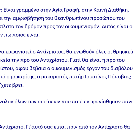
; Είναι γραμμένο στην Αγία Γραφή, στην Καινή Διαθήκη.
σει την αμφισβήτηση του θεανθρωπίνου προσώπου του
πλατα τον δρόμον προς τον οικουμενισμόν. Αυτός είναι ο
ν πω ποιος είναι.
να εμφανιστεί ο Αντίχριστος, θα ενωθούν όλες οι θρησκεί
εία την προ του Αντιχρίστου. Γιατί θα είναι η προ του
χρίστου, αφού βέβαια ο οικουμενισμός έργον του διαβόλου
σμό ο μακαρίτης, ο μακαριστός πατήρ Ιουστίνος Πόποβιτς;
χετε βρει.
ο σύνολον όλων των αιρέσεων που ποτέ ενεφανίσθησαν πάν
Αντίχριστο. Γι’αυτό σας είπα, πριν από τον Αντίχριστο θα