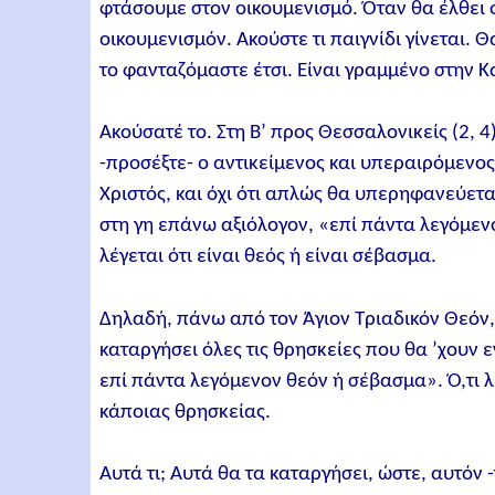
φτάσουμε στον οικουμενισμό. Όταν θα έλθει ο
οικουμενισμόν. Ακούστε τι παιγνίδι γίνεται. Θ
το φανταζόμαστε έτσι. Είναι γραμμένο στην Κ
Ακούσατέ το. Στη Β’ προς Θεσσαλονικείς (2, 
-προσέξτε- ο αντικείμενος και υπεραιρόμενος»
Χριστός, και όχι ότι απλώς θα υπερηφανεύετ
στη γη επάνω αξιόλογον, «επί πάντα λεγόμενο
λέγεται ότι είναι θεός ή είναι σέβασμα.
Δηλαδή, πάνω από τον Άγιον Τριαδικόν Θεόν
καταργήσει όλες τις θρησκείες που θα ’χουν
επί πάντα λεγόμενον θεόν ή σέβασμα». Ό,τι λέγ
κάποιας θρησκείας.
Αυτά τι; Αυτά θα τα καταργήσει, ώστε, αυτόν 