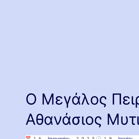
Ο Μεγάλος Πει
Αθανάσιος Μυτ
📅
16 Ιανουαρίου 2025
🕟
19 Ιουνίο