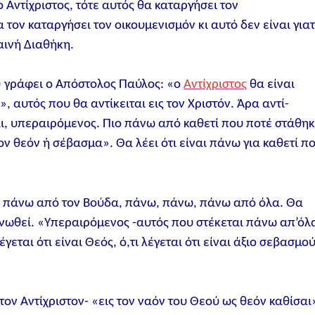
 Αντίχριστος, τότε αυτός θα καταργήσει τον
α τον καταργήσει τον οικουμενισμόν κι αυτό δεν είναι γιατ
αινή Διαθήκη.
4) γράφει ο Απόστολος Παύλος: «ο
Αντίχριστος
θα είναι
, αυτός που θα αντίκειται εις τον Χριστόν. Άρα αντί-
αι, υπεραιρόμενος. Πιο πάνω από καθετί που ποτέ στάθη
ν θεόν ή σέβασμα». Θα λέει ότι είναι πάνω για καθετί π
, πάνω από τον Βούδα, πάνω, πάνω, πάνω από όλα. Θα
 ενωθεί. «Υπεραιρόμενος -αυτός που στέκεται πάνω απ’όλ
εται ότι είναι Θεός, ό,τι λέγεται ότι είναι άξιο σεβασμο
-τον Αντίχριστον- «εις τον ναόν του Θεού ως θεόν καθίσαι