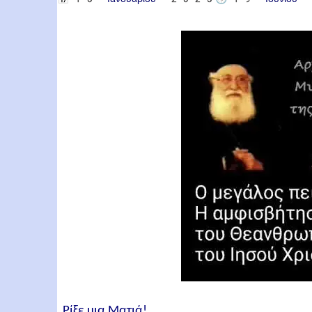
Ρίξε μια Ματιά!