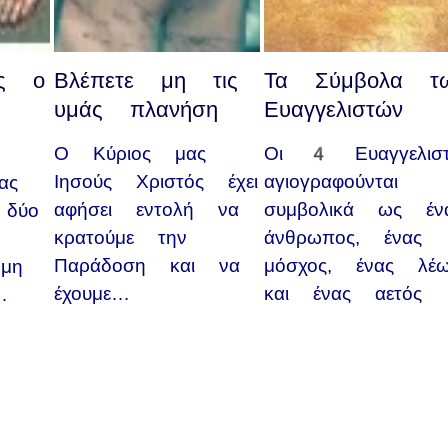
ης ο
Βλέπετε μη τις
Τα Σύμβολα τ
υμάς πλανήση
Ευαγγελιστών
Ο Κύριος μας
Οι 4 Ευαγγελιστ
Ιησούς Χριστός έχει
αγιογραφούνται
ας
αφήσει εντολή να
συμβολικά ως έν
 δύο
κρατούμε την
άνθρωπος, ένας
Παράδοση και να
μόσχος, ένας λέ
ήμη
έχουμε…
και ένας αετός
…