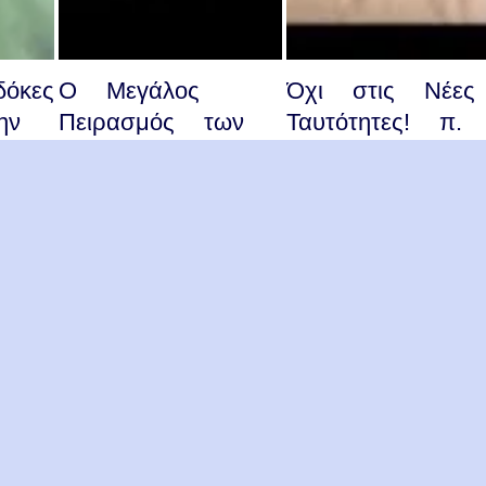
όκες
Ο Μεγάλος
Όχι στις Νέες
ην
Πειρασμός των
Ταυτότητες! π.
π
Εσχάτων Καιρών.
Αθανάσιος
π Αθανάσιος
Μυτιληναίος
Μυτιληναίος
Aν ο λαός δεν
αντιδράσει για τι
Η αμφισβήτηση του
νέες ταυτότητες 
ας
Θεανθρωπίνου
τιμωρηθεί από το
προσώπου του
Θεό
Ιησού Χριστού θα
είναι ο Μεγάλος
ιος…
Πειρασμός των
Εσχάτων…