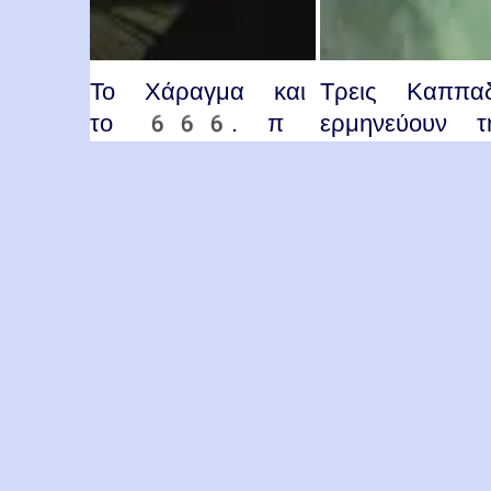
Το Χάραγμα και
Τρεις Καππαδ
το 666. π
ερμηνεύουν τ
Ευσέβιος Βίττης
Αποκάλυψη. 
Ιωάννης
Το θέμα «Το
Φωτόπουλος
χάραγμα και το
666», όπως
Ο π Ιωάννης
αναπτύσσεται στις
Φωτόπουλος μ
πηγές, προέρχεται
εξηγεί με την
από μια ομιλία…
βοήθεια τις
ερμηνείες που
έδωσαν οι Άγ