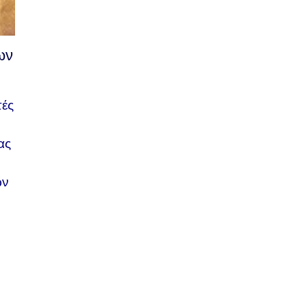
ων
ές
ας
ων