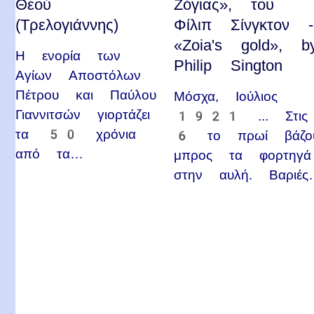
Θεού
Ζόγιας», του
(Τρελογιάννης)
Φίλιπ Σίνγκτον -
«Zoia's gold», b
Η ενορία των
Philip Sington
Αγίων Αποστόλων
Πέτρου και Παύλου
Μόσχα, Ιούλιος
Γιαννιτσών γιορτάζει
1921 ... Στις
τα 50 χρόνια
6 το πρωί βάζο
από τα…
μπρος τα φορτηγά
στην αυλή. Βαριές