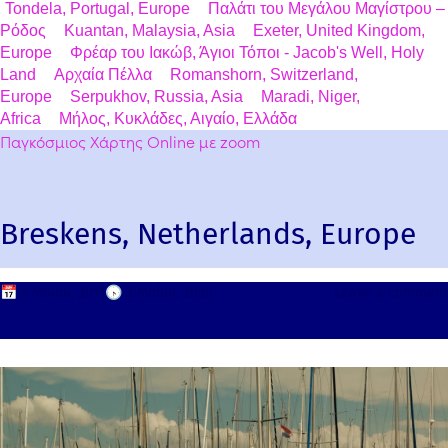
Tondela, Portugal, Europe
Παλάτι του Μεγάλου Μαγίστρου –
Ρόδος
Kuantan, Malaysia, Asia
Exeter, United Kingdom,
Europe
Φρέαρ του Ιακώβ, Άγιοι Τόποι - Jacob's Well, Holy
Land
Αρχαία Πέλλα
Romanshorn, Switzerland,
Europe
Serpukhov, Russia, Asia
Maradi, Niger,
Africa
Μήλος, Κυκλάδες, Αιγαίο, Ελλάδα
Παγκόσμιος Χάρτης Online με zoom
Breskens, Netherlands, Europe
📅
2 Μαΐου, 2011
🕟
2 Μαΐου, 2026
Leave a comment