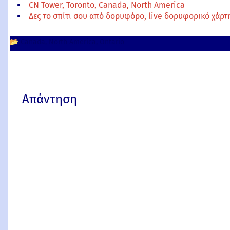
CN Tower, Toronto, Canada, North America
Δες το σπίτι σου από δορυφόρο, live δορυφορικό χάρ
📂
Canada
North America
Ontario
Απάντηση