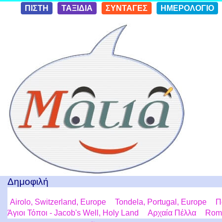
Skip to
ΠΙΣΤΗ
ΤΑΞΙΔΙΑ
ΣΥΝΤΑΓΕΣ
ΗΜΕΡΟΛΟΓΙΟ
conten
t
Ταξίδια με μια Ματιά!
Δημοφιλή
Airolo, Switzerland, Europe
Tondela, Portugal, Europe
Π
Άγιοι Τόποι - Jacob's Well, Holy Land
Αρχαία Πέλλα
Roma