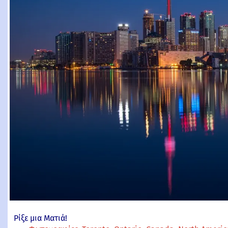
Ρίξε μια Ματιά!