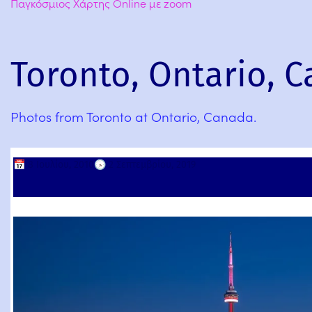
Παγκόσμιος Χάρτης Online με zoom
Toronto, Ontario, 
Photos from Toronto at Ontario, Canada.
📅
8 Ιουλίου, 2010
🕟
2 Σεπτεμβρίου, 2019