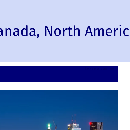
Canada, North Ameri
on
Leave a comment
Toront
Ontari
Canad
North
Ameri