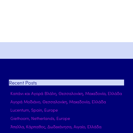
Recent
Posts
Καπάνι και Αγορά Βλάλη, Θεσσαλονίκη, Μακεδονία, Ελλάδα
Αγορά Μοδιάνο, Θεσσαλονίκη, Μακεδονία, Ελλάδα
Lucentum, Spain, Europe
Giethoorn, Netherlands, Europe
Άπελλα, Κάρπαθος, Δωδεκάνησα, Αιγαίο, Ελλάδα