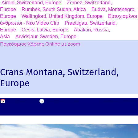
Airolo, Switzerland, Europe
Zernez, Switzerland,
Europe
Rumbek, South Sudan, Africa
Budva, Montenegro,
Europe
Wallingford, United Kingdom, Europe
Ευτυχισμένοι
άνθρωποι - Νέο Video Clip
Praettigau, Switzerland,
Europe
Cesis, Latvia, Europe
Abakan, Russia,
Asia
Arvidsjaur, Sweden, Europe
Παγκόσμιος Χάρτης Online με zoom
Crans Montana, Switzerland,
Europe
📅
19 Απριλίου, 2011
🕟
19 Απριλίου, 2026
Leave a comment