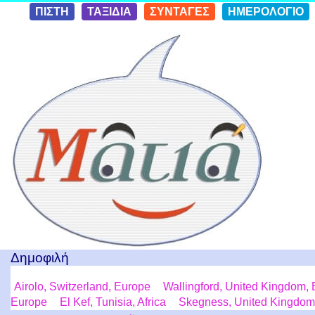
Skip to
ΠΙΣΤΗ
ΤΑΞΙΔΙΑ
ΣΥΝΤΑΓΕΣ
ΗΜΕΡΟΛΟΓΙΟ
conten
t
Ταξίδια με μια Ματιά!
Δημοφιλή
Airolo, Switzerland, Europe
Wallingford, United Kingdom,
Europe
El Kef, Tunisia, Africa
Skegness, United Kingdom