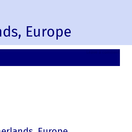
nds, Europe
on
Leave a comment
Eiberg
Nether
Europ
erlands, Europe