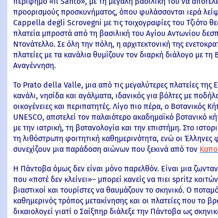
περίφημο «Il Santo», με τη μεγάλη βασιλική του να αποτελ
προορισμούς προσκυνήματος, όπου φυλάσσονται ιερά λείψα
Cappella degli Scrovegni με τις τοιχογραφίες του Τζιότο 
πλατεία μπροστά από τη βασιλική του Αγίου Αντωνίου δεσπ
Ντονάτελλο. Σε όλη την πόλη, η αρχιτεκτονική της ενετοκρατί
πλατείες με τα κανάλια θυμίζουν τον διαρκή διάλογο με τη
Αναγέννηση.
Το Prato della Valle, μια από τις μεγαλύτερες πλατείες της
κανάλι, νησίδα και αγάλματα, ιδανικός για βόλτες με ποδήλ
οικογένειες και περιπατητές. Λίγο πιο πέρα, ο Βοτανικός Κ
UNESCO, αποτελεί τον παλαιότερο ακαδημαϊκό βοτανικό κήπ
με την ιατρική, τη βοτανολογία και την επιστήμη. Στο ιστορι
τη λιθόστρωτη φοιτητική καθημερινότητα, ενώ οι Έλληνες φο
συνεχίζουν μια παράδοση αιώνων που ξεκινά από τον
Καπο
Η Πάντοβα όμως δεν είναι μόνο παρελθόν. Είναι μια ζωντα
που «ποτέ δεν κλείνει»– μπορεί κανείς να πιει spritz κοιτ
βιαστικοί και τουρίστες να θαυμάζουν το σκηνικό. Ο ποταμ
καθημερινός τρόπος μετακίνησης και οι πλατείες που το β
δικαιολογεί γιατί ο Σαίξπηρ διάλεξε την Πάντοβα ως σκηνικ