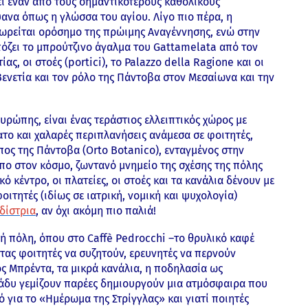
εί έναν από τους σημαντικότερους καθολικούς
να όπως η γλώσσα του αγίου. Λίγο πιο πέρα, η
θεωρείται ορόσημο της πρώιμης Αναγέννησης, ενώ στην
όζει το μπρούτζινο άγαλμα του Gattamelata από τον
ας, οι στοές (portici), το Palazzo della Ragione και οι
 Βενετία και τον ρόλο της Πάντοβα στον Μεσαίωνα και την
 Ευρώπης, είναι ένας τεράστιος ελλειπτικός χώρος με
ατο και χαλαρές περιπλανήσεις ανάμεσα σε φοιτητές,
ήπος της Πάντοβα (Orto Botanico), ενταγμένος στην
ο στον κόσμο, ζωντανό μνημείο της σχέσης της πόλης
κό κέντρο, οι πλατείες, οι στοές και τα κανάλια δένουν με
ιτητές (ιδίως σε ιατρική, νομική και ψυχολογία)
δίστρια
, αν όχι ακόμη πιο παλιά!
νή πόλη, όπου στο Caffè Pedrocchi –το θρυλικό καφέ
ώντας φοιτητές να συζητούν, ερευνητές να περνούν
ός Μπρέντα, τα μικρά κανάλια, η ποδηλασία ως
ράδυ γεμίζουν παρέες δημιουργούν μια ατμόσφαιρα που
ό για το «Ημέρωμα της Στρίγγλας» και γιατί ποιητές