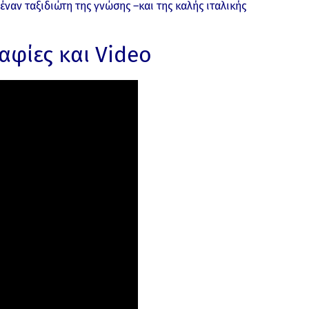
έναν ταξιδιώτη της γνώσης –και της καλής ιταλικής
αφίες και Video