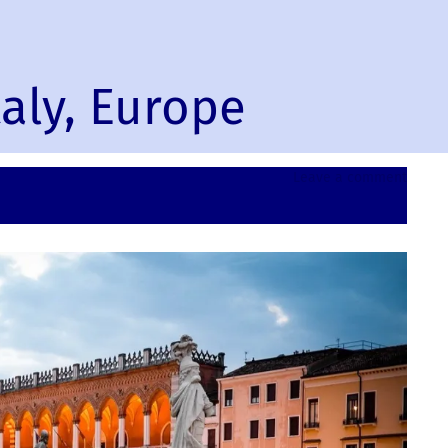
aly, Europe
on
Leave a comment
Πάντο
(Padua
Italy,
Europ