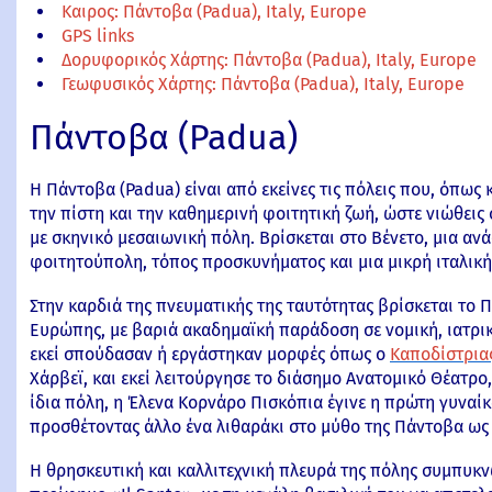
Καιρος: Πάντοβα (Padua), Italy, Europe
GPS links
Δορυφορικός Χάρτης: Πάντοβα (Padua), Italy, Europe
Γεωφυσικός Χάρτης: Πάντοβα (Padua), Italy, Europe
Πάντοβα (Padua)
Η Πάντοβα (Padua) είναι από εκείνες τις πόλεις που, όπως 
την πίστη και την καθημερινή φοιτητική ζωή, ώστε νιώθει
με σκηνικό μεσαιωνική πόλη. Βρίσκεται στο Βένετο, μια ανά
φοιτητούπολη, τόπος προσκυνήματος και μια μικρή ιταλική 
Στην καρδιά της πνευματικής της ταυτότητας βρίσκεται το 
Ευρώπης, με βαριά ακαδημαϊκή παράδοση σε νομική, ιατρική
εκεί σπούδασαν ή εργάστηκαν μορφές όπως ο
Καποδίστρια
Χάρβεϊ, και εκεί λειτούργησε το διάσημο Ανατομικό Θέατρο
ίδια πόλη, η Έλενα Κορνάρο Πισκόπια έγινε η πρώτη γυναί
προσθέτοντας άλλο ένα λιθαράκι στο μύθο της Πάντοβα ω
Η θρησκευτική και καλλιτεχνική πλευρά της πόλης συμπυκν