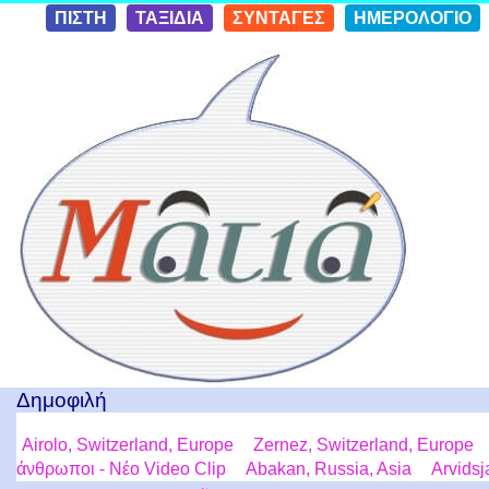
Skip to
ΠΙΣΤΗ
ΤΑΞΙΔΙΑ
ΣΥΝΤΑΓΕΣ
ΗΜΕΡΟΛΟΓΙΟ
conten
t
Ταξίδια με μια Ματιά!
Δημοφιλή
Airolo, Switzerland, Europe
Zernez, Switzerland, Europe
άνθρωποι - Νέο Video Clip
Abakan, Russia, Asia
Arvids