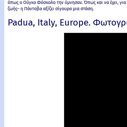
όπως ο Ούγκο Φόσκολο την ύμνησαν. Όπως και να έχει, για 
ζωής– η Πάντοβα αξίζει σίγουρα μια στάση.
Padua, Italy, Europe. Φωτογρ