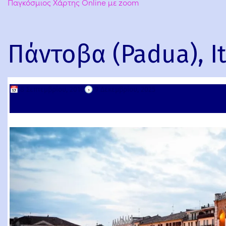
Παγκόσμιος Χάρτης Online με zoom
Πάντοβα (Padua), It
📅
8 Σεπτεμβρίου, 2010
🕟
9 Δεκεμβρίου, 2025