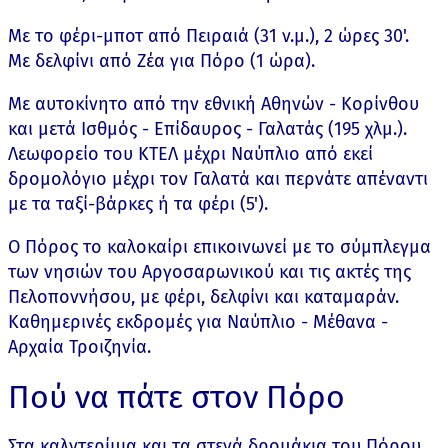
Με το φέρι-μποτ από Πειραιά (31 ν.μ.), 2 ώρες 30'.
Με δελφίνι από Ζέα για Πόρο (1 ώρα).
Με αυτοκίνητο από την εθνική Αθηνών - Κορίνθου
και μετά Ισθμός - Επίδαυρος - Γαλατάς (195 χλμ.).
Λεωφορείο του ΚΤΕΛ μέχρι Ναύπλιο από εκεί
δρομολόγιο μέχρι τον Γαλατά και περνάτε απέναντι
με τα ταξί-βάρκες ή τα φέρι (5').
Ο Πόρος το καλοκαίρι επικοινωνεί με το σύμπλεγμα
των νησιών του Αργοσαρωνικού και τις ακτές της
Πελοποννήσου, με φέρι, δελφίνι και καταμαράν.
Καθημερινές εκδρομές για Ναύπλιο - Μέθανα -
Αρχαία Τροιζηνία.
Πού να πάτε στον Πόρο
Στα καλντερίμια και τα στενά δρομάκια του Πόρου