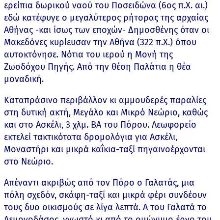
ερείπια δωρικού ναού του Ποσειδώνα (6ος π.Χ. αι.)
εδώ κατέφυγε ο μεγαλύτερος ρήτορας της αρχαίας
Αθήνας -και ίσως των εποχών- Δημοσθένης όταν οι
Μακεδόνες κυρίευσαν την Αθήνα (322 π.Χ.) όπου
αυτοκτόνησε. Νότια του ιερού η Μονή της
Ζωοδόχου Πηγής. Από την θέση Παλάτια η θέα
μοναδική.
Καταπράσινο περιβάλλον κι αμμουδερές παραλίες
στη δυτική ακτή, Μεγάλο και Μικρό Νεώριο, καθώς
και στο Ασκέλι, 3 χλμ. ΒΑ του Πόρου. Λεωφορείο
εκτελεί τακτικότατα δρομολόγια για Ασκέλι,
Μοναστήρι και μικρά καΐκια-ταξί πηγαινοέρχονται
στο Νεώριο.
Απέναντι ακριβώς από τον Πόρο ο Γαλατάς, μια
πόλη σχεδόν, σκάφη-ταξί και μικρά φέρι συνδέουν
τους δυο οικισμούς σε λίγα λεπτά. Α του Γαλατά το
Λεμονοδάσος, γνωστό κι από το ομώνυμο έργο του