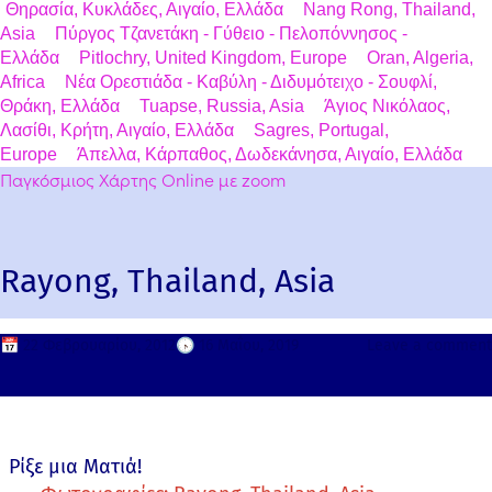
Θηρασία, Κυκλάδες, Αιγαίο, Ελλάδα
Nang Rong, Thailand,
Asia
Πύργος Τζανετάκη - Γύθειο - Πελοπόννησος -
Ελλάδα
Pitlochry, United Kingdom, Europe
Oran, Algeria,
Africa
Νέα Ορεστιάδα - Καβύλη - Διδυμότειχο - Σουφλί,
Θράκη, Ελλάδα
Tuapse, Russia, Asia
Άγιος Νικόλαος,
Λασίθι, Κρήτη, Αιγαίο, Ελλάδα
Sagres, Portugal,
Europe
Άπελλα, Κάρπαθος, Δωδεκάνησα, Αιγαίο, Ελλάδα
Παγκόσμιος Χάρτης Online με zoom
Rayong, Thailand, Asia
📅
22 Φεβρουαρίου, 2012
🕟
16 Μαΐου, 2019
Leave a comment
Ρίξε μια Ματιά!