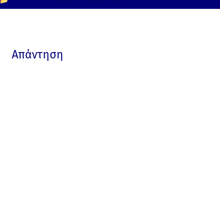
📂
Czech
Czech Republic
Europe
Public
Απάντηση