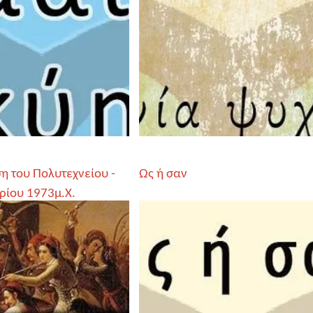
η του Πολυτεχνείου -
Ως ή σαν
ρίου 1973μ.Χ.