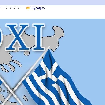
ίου 2020
📂
Έγραψαν