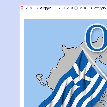
📅
28 Οκτωβρίου 2020
🕟
28 Οκτωβρ