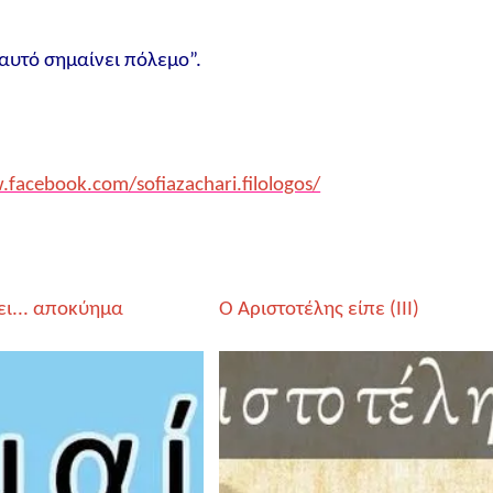
 αυτό σημαίνει πόλεμο”.
.facebook.com/sofiazachari.filologos/
ει... αποκύημα
Ο Αριστοτέλης είπε (IΙI)