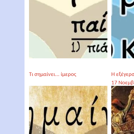
Τι σημαίνει... ίμερος
Η εξέγερσ
17 Νοεμβ