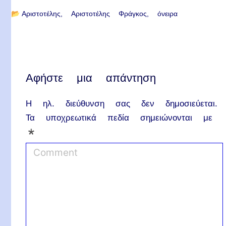
📂
Αριστοτέλης
Αριστοτέλης Φράγκος
όνειρα
Αφήστε μια απάντηση
Η ηλ. διεύθυνση σας δεν δημοσιεύεται.
Τα υποχρεωτικά πεδία σημειώνονται με
*
C
o
m
m
e
n