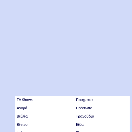
TV Shows
Ποιήματα
Αγορά
Πρόσωπα
Βιβλία
Τραγούδια
Βίντεο
Είδα