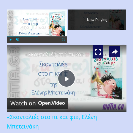
×
Now Playing
×
Play
Unmute
Fullscreen
«Σκανταλιές στο πι και φι», Ελένη Μπετεινάκη
Play
Watch on
Video
«Σκανταλιές στο πι και φι», Ελένη
Μπετεινάκη