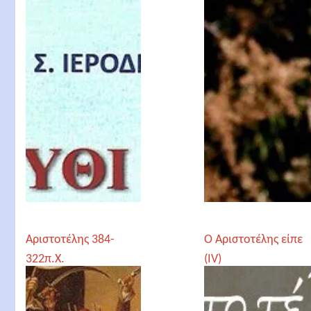
Ιεροδιακόνου
Αριστοτέλης 384-
Ο Αριστοτέλης είπε
322π.Χ.
(IV)