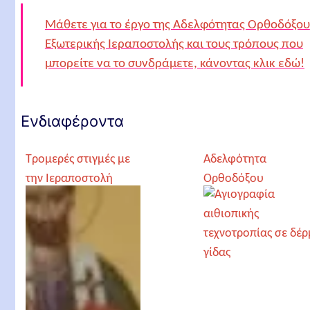
Μάθετε για το έργο της Αδελφότητας Ορθοδόξου
Εξωτερικής Ιεραποστολής και τους τρόπους που
μπορείτε να το συνδράμετε, κάνοντας κλικ εδώ!
Ενδιαφέροντα
Τρομερές στιγμές με
Αδελφότητα
την Ιεραποστολή
Ορθοδόξου
στην Αφρική
Εξωτερικής
Ιεραποστολής