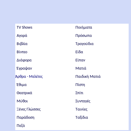
TV Shows
Ποιήματα
Αγορά
Πρόσωπα
Βιβλία
Τραγούδια
Βίντεο
Είδα
Διάφορα
Είπαν
Έγραψαν
Ματιά
Άρθρα - Μελέτες
Παιδική Ματιά
Έθιμα
Πίστη
Θεατρικά
Σπίτι
Μύθοι
Συνταγές
Ξένες Γλώσσες
Ταινίες
Παράδοση
Ταξίδια
Πεζά