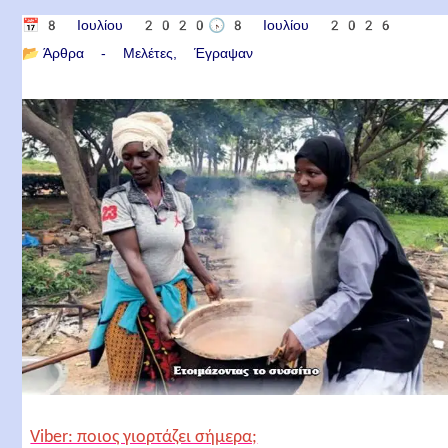
📅
8 Ιουλίου 2020
🕟
8 Ιουλίου 2026
📂
Άρθρα - Μελέτες
Έγραψαν
Viber: ποιος γιορτάζει σήμερα;