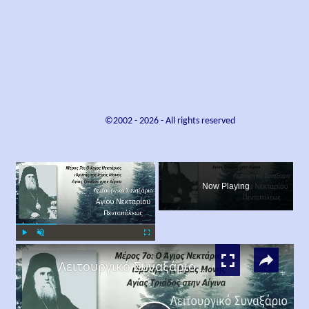
©2002 -
2026
- All rights reserved
×
Now Playing
×
Play
Unmute
Fullscreen
Λειτουργικό Συναξάριο Αγίου Νεκταρίου Πενταπόλεως | Μέρος 7ο