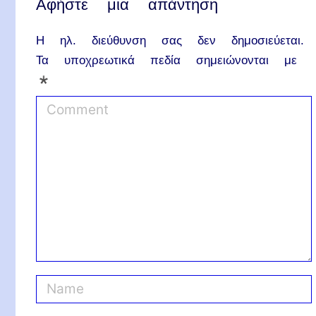
Αφήστε μια απάντηση
Η ηλ. διεύθυνση σας δεν δημοσιεύεται.
Τα υποχρεωτικά πεδία σημειώνονται με
*
C
o
m
m
e
n
t
N
a