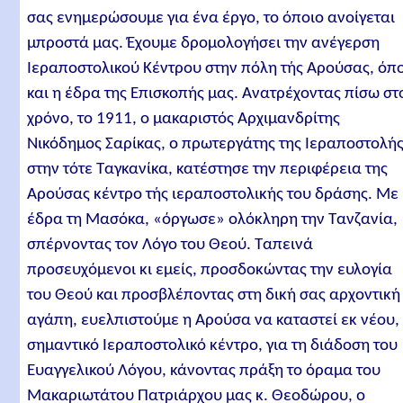
σας ενημερώσουμε για ένα έργο, το όποιο ανοίγεται
μπροστά μας. Έχουμε δρομολογήσει την ανέγερση
Ιεραποστολικού Κέντρου στην πόλη τής Αρούσας, όπ
και η έδρα της Επισκοπής μας. Ανατρέχοντας πίσω στ
χρόνο, το 1911, ο μακαριστός Αρχιμανδρίτης
Νικόδημος Σαρίκας, ο πρωτεργάτης της Ιεραποστολή
στην τότε Ταγκανίκα, κατέστησε την περιφέρεια της
Αρούσας κέντρο τής ιεραποστολικής του δράσης. Με
έδρα τη Μασόκα, «όργωσε» ολόκληρη την Τανζανία,
σπέρνοντας τον Λόγο του Θεού. Ταπεινά
προσευχόμενοι κι εμείς, προσδοκώντας την ευλογία
του Θεού και προσβλέποντας στη δική σας αρχοντική
αγάπη, ευελπιστούμε η Αρούσα να καταστεί εκ νέου,
σημαντικό Ιεραποστολικό κέντρο, για τη διάδοση του
Ευαγγελικού Λόγου, κάνοντας πράξη το όραμα του
Μακαριωτάτου Πατριάρχου μας κ. Θεοδώρου, ο