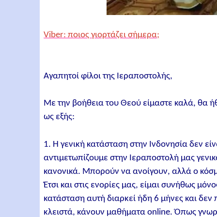
Viber: ποιος γιορτάζει σήμερα;
Αγαπητοί φίλοι της Ιεραποστολής,
Με την βοήθεια του Θεού είμαστε καλά, θα 
ως εξής:
1. Η γενική κατάσταση στην Ινδονησία δεν εί
αντιμετωπίζουμε στην Ιεραποστολή μας γενικά
κανονικά. Μπορούν να ανοίγουν, αλλά ο κόσμ
Έτσι και στις ενορίες μας, είμαι συνήθως μόν
κατάσταση αυτή διαρκεί ήδη 6 μήνες και δεν 
κλειστά, κάνουν μαθήματα online. Όπως γνωρ