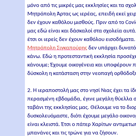
μόνο από τις μικρές μας εκκλησίες και τα σχ
Μητρόπολη Άρτας ως ιερέας, επειδή εκεί χειρ
δεν έχουν καθόλου μισθούς. Πριν από το Covid
μας εδώ είναι και δάσκαλοί στα σχολεία αυτά
έτσι οι ιερείς δεν έχουν καθόλου εισοδήματα.
Μητρόπολη Σιγκαπούρης
δεν υπάρχει δυνατότ
κάνω. Εδώ η προτεσταντική εκκλησία προσέχει 
κάνουμε; Έχουμε οικογένεια και υποφέρουν π
δύσκολη η κατάσταση στην νεοπαγή ορθόδοξη
2. Η ιεραποστολή μας στο νησί Νιας έχει τα 
περασμένη εβδομάδα, έγινε μεγάλη θύελλα στ
ταβάνι της εκκλησίας μας. Θέλουμε να το δι
δυσκολευόμαστε, διότι έχουμε μεγάλο οικονο
είναι κλειστά. Έτσι o πάτερ Χαρίτων αντιμετω
μπανάνες και τις τρώνε για να ζήσουν.