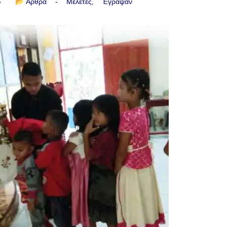
6
📂
Άρθρα - Μελέτες
Έγραψαν