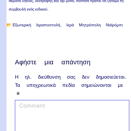
θέματα υγείας, διατροφής και όχι μόνο, πάντοτε πρέπει να ζητάμε τη
συμβουλή ενός ειδικού.
📂
Εξωτερική Ιεραποστολή
Ιερά Μητρόπολη Ναϊρόμπι
Αφήστε μια απάντηση
Η ηλ. διεύθυνση σας δεν δημοσιεύεται.
Τα υποχρεωτικά πεδία σημειώνονται με
*
C
o
m
m