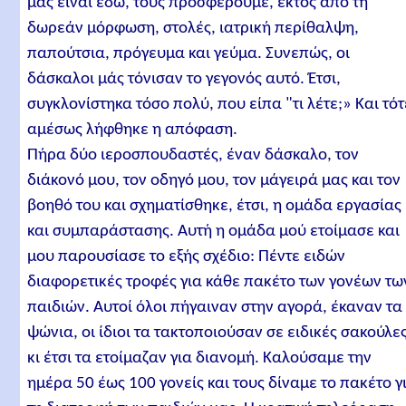
μας είναι εδώ, τους προσφέρουμε, εκτός από τη
δωρεάν μόρφωση, στολές, ιατρική περίθαλψη,
παπούτσια, πρόγευμα και γεύμα. Συνεπώς, οι
δάσκαλοι μάς τόνισαν το γεγονός αυτό. Έτσι,
συγκλονίστηκα τόσο πολύ, που είπα "τι λέτε;» Και τότ
αμέσως λήφθηκε η απόφαση.
Πήρα δύο ιεροσπουδαστές, έναν δάσκαλο, τον
διάκονό μου, τον οδηγό μου, τον μάγειρά μας και τον
βοηθό του και σχηματίσθηκε, έτσι, η ομάδα εργασίας
και συμπαράστασης. Αυτή η ομάδα μού ετοίμασε και
μου παρουσίασε το εξής σχέδιο: Πέντε ειδών
διαφορετικές τροφές για κάθε πακέτο των γονέων τω
παιδιών. Αυτοί όλοι πήγαιναν στην αγορά, έκαναν τα
ψώνια, οι ίδιοι τα τακτοποιούσαν σε ειδικές σακούλε
κι έτσι τα ετοίμαζαν για διανομή. Καλούσαμε την
ημέρα 50 έως 100 γονείς και τους δίναμε το πακέτο γ