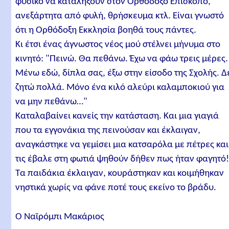
φυσικό να καταλήξουν στον Ορθόδοξο Επίσκοπο,
ανεξάρτητα από φυλή, θρήσκευμα κτλ. Είναι γνωστό
ότι η Ορθόδοξη Εκκλησία βοηθά τους πάντες.
Κι έτσι ένας άγνωστος νέος μού στέλνει μήνυμα στο
κινητό: "Πεινώ. Θα πεθάνω. Έχω να φάω τρεις μέρες.
Μένω εδώ, δίπλα σας, έξω στην είσοδο της Σχολής. Δ
ζητώ πολλά. Μόνο ένα κιλό αλεύρι καλαμποκιού για
να μην πεθάνω…"
Καταλαβαίνει κανείς την κατάσταση. Και μια γιαγιά
που τα εγγονάκια της πεινούσαν και έκλαιγαν,
αναγκάστηκε να γεμίσει μια κατσαρόλα με πέτρες και
τις έβαλε στη φωτιά ψηθούν δήθεν πως ήταν φαγητό
Τα παιδάκια έκλαιγαν, κουράστηκαν και κοιμήθηκαν
νηστικά χωρίς να φάνε ποτέ τους εκείνο το βράδυ.
Ο Ναϊρόμπι Μακάριος