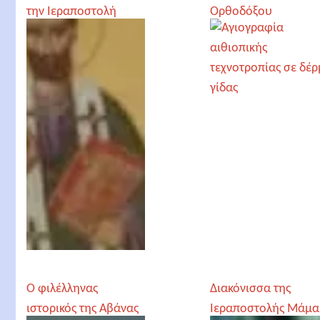
την Ιεραποστολή
Ορθοδόξου
στην Αφρική
Εξωτερικής
Ιεραποστολής
Ο φιλέλληνας
Διακόνισσα της
ιστορικός της Αβάνας
Ιεραποστολής Μάμα