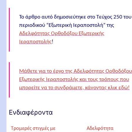
Το άρθρο αυτό δημοσιεύτηκε στο Τεύχος 250 του
περιοδικού “Εξωτερική Ιεραποστολή” της
Αδελφότητας Ορθοδόξου Εξωτερικής
Ιεραποστολής
!
Μάθετε για το έργο της Αδελφότητας Ορθοδόξου
Εξωτερικής Ιεραποστολής και τους τρόπους που
μπορείτε να το συνδράμετε, κάνοντας κλικ εδώ!
Ενδιαφέροντα
Τρομερές στιγμές με
Αδελφότητα