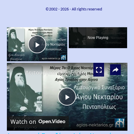
©2002 -
2026
- All rights reserved
×
Now Playing
Play
×
Video
Λειτουργικό Συναξάριο Αγίου Νεκταρίου Πενταπόλεως | Μέρος 7ο
Play
Watch on
Video