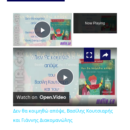
l
*
×
Now Playing
Play
×
Video
Δεν θα κοιμηθώ απόψε, Βασίλης Κουτσιαρής και Γιάννης Διακομανώλης
Play
Watch on
Video
Δεν θα κοιμηθώ απόψε, Βασίλης Κουτσιαρής
και Γιάννης Διακομανώλης