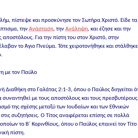
λήμ, πίστεψε και προσκύνησε τον Σωτήρα Χριστό. Είδε τα
άπτισμα, την
Ανάσταση
, την
Ανάληψη
, και έζησε και την
 αποστόλους. Για την πίστη του στον Χριστό, στην
λαβαν το Άγιο Πνεύμα. Τότε χειροτονήθηκε και στάλθηκ
ο.
ση με τον Παύλο
ή Διαθήκη στο Γαλάτας 2:1-3, όπου ο Παύλος διηγείται ό
να συναντηθεί με τους αποστόλους και τους πρεσβυτέρους
ισμό της σχέσης μεταξύ των Ιουδαίων και των Εθνικών
 στις συζητήσεις. Ο Τίτος αναφέρεται επίσης σε πολλά
οποίων το Β΄ Κορινθίους, όπου ο Παύλος επαινεί τον Τίτο
νική πίστη.