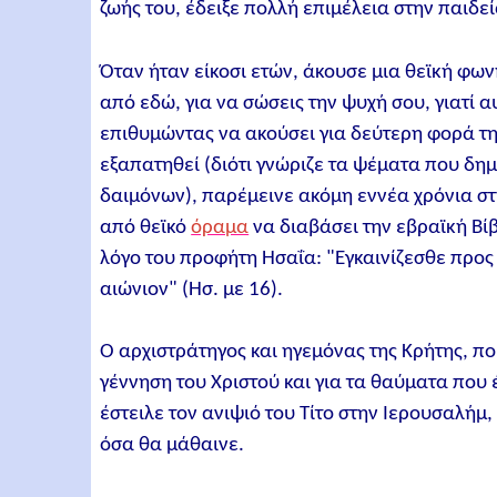
ζωής του, έδειξε πολλή επιμέλεια στην παιδε
Όταν ήταν είκοσι ετών, άκουσε μια θεϊκή φων
από εδώ, για να σώσεις την ψυχή σου, γιατί 
επιθυμώντας να ακούσει για δεύτερη φορά την
εξαπατηθεί (διότι γνώριζε τα ψέματα που δη
δαιμόνων), παρέμεινε ακόμη εννέα χρόνια σ
από θεϊκό
όραμα
να διαβάσει την εβραϊκή Βίβ
λόγο του προφήτη Ησαΐα: "Eγκαινίζεσθε προς
αιώνιον" (Ησ. με 16).
Ο αρχιστράτηγος και ηγεμόνας της Κρήτης, που
γέννηση του Χριστού και για τα θαύματα που 
έστειλε τον ανιψιό του Τίτο στην Ιερουσαλή
όσα θα μάθαινε.