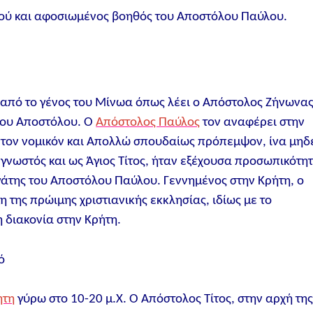
σμού και αφοσιωμένος βοηθός του Αποστόλου Παύλου.
 από το γένος του Μίνωα όπως λέει ο Απόστολος Ζήνωνα
 του Αποστόλου. Ο
Απόστολος Παύλος
τον αναφέρει στην
άν τον νομικόν και Απολλώ σπουδαίως πρόπεμψον, ίνα μηδ
ς, γνωστός και ως Άγιος Τίτος, ήταν εξέχουσα προσωπικότη
γάτης του Αποστόλου Παύλου. Γεννημένος στην Κρήτη, ο
 της πρώιμης χριστιανικής εκκλησίας, ιδίως με το
ή διακονία στην Κρήτη.
ό
ήτη
γύρω στο 10-20 μ.Χ. Ο Απόστολος Τίτος, στην αρχή τη