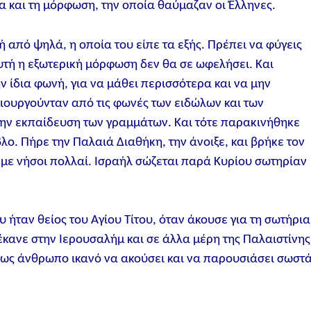
ία και τη μόρφωση, την οποία θαύμαζαν οι Έλληνες.
ή από ψηλά, η οποία του είπε τα εξής. Πρέπει να φύγεις
αυτή η εξωτερική μόρφωση δεν θα σε ωφελήσει. Και
 ίδια φωνή, για να μάθει περισσότερα και να μην
μιουργούνταν από τις φωνές των ειδώλων και των
την εκπαίδευση των γραμμάτων. Και τότε παρακινήθηκε
λο. Πήρε την Παλαιά Διαθήκη, την άνοιξε, και βρήκε τον
 με νήσοι πολλαί. Iσραήλ σώζεται παρά Kυρίου σωτηρίαν
 ήταν θείος του Αγίου Τίτου, όταν άκουσε για τη σωτήρια
έκανε στην Ιερουσαλήμ και σε άλλα μέρη της Παλαιστίνης
μ, ως άνθρωπο ικανό να ακούσει και να παρουσιάσει σωστ