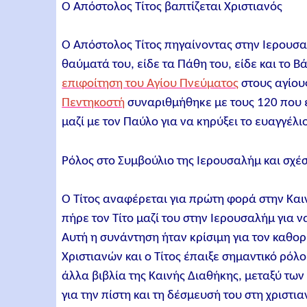
Ο Απόστολος Τίτος βαπτίζεται Χριστιανός
Ο Απόστολος Τίτος πηγαίνοντας στην Ιερουσα
θαύματά του, είδε τα Πάθη του, είδε και το Β
επιφοίτηση του Αγίου Πνεύματος
στους αγίους
Πεντηκοστή
συναριθμήθηκε με τους 120 που έ
μαζί με τον Παύλο για να κηρύξει το ευαγγέλι
Ρόλος στο Συμβούλιο της Ιερουσαλήμ και σχέ
Ο Τίτος αναφέρεται για πρώτη φορά στην Καιν
πήρε τον Τίτο μαζί του στην Ιερουσαλήμ για 
Αυτή η συνάντηση ήταν κρίσιμη για τον καθορ
Χριστιανών και ο Τίτος έπαιξε σημαντικό ρόλο
άλλα βιβλία της Καινής Διαθήκης, μεταξύ των 
για την πίστη και τη δέσμευσή του στη χριστια