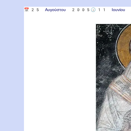
📅
25 Αυγούστου 2005
🕟
11 Ιουνίο