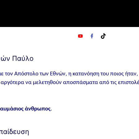
y
f
t
o
a
i
u
c
k
t
e
t
νών Παύλο
u
b
o
b
o
k
e
o
με τον Απόστολο των Εθνών, η κατανόηση του ποιος ήταν,
k
ε αργότερα να μελετηθούν αποσπάσματα από τις επιστολ
αυμάσιος άνθρωπος
.
κπαίδευση