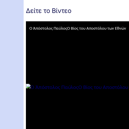
Δείτε το Βίντεο
Ο Ἀπόστολος ΠαύλοςΟ Βίος του Αποστόλου των Εθνών