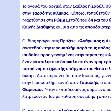
Το όνομά του αρχικά ήταν
Σαύλος ή Σαούλ
, σ
στην
Ταρσό της Κιλικίας
. Κάποιοι τοποθετούν
Μαρτύρησε στη
Ρώμη
μεταξύ του
64 και του 
Καινής Διαθήκης
και μία από τις
σπουδαιότερ
Ο ίδιος γράφει στις Πράξεις: «
Άνθρωπος ημί ιο
ανατεθούν την ιερουσαλήμ παρά τους πόδας γ
ιουδαίος αρσε γεννημένος στην ταρσό της κ
έναν καταπληκτικό δάσκαλο σε έναν τρομερό
πατρό νόμου ζηλωτής υπάρχουν του θεού ο λ
δύση
». Αυτό σημαίνει ότι ήταν Ιουδαίος, γε
στην Ιερουσαλήμ, κοντά στον
Γαμαλιήλ
, ο οπ
Φαρισαίος
. Ήταν εκπαιδευμένος σύμφωνα με 
λατρεύοντάς Τον με καθαρή συνείδηση από τ
Οι γονείς του ήταν
πλούσιοι
άνθρωποι και είχ