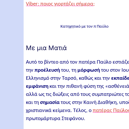
Viber: ποιος γιορτάζει σήμερα;
Κατηχητικό με τον π Παύλο
Με μια Ματιά
Αυτό το βίντεο από τον πατέρα Παύλο εστιάζ
την
προέλευσή
του, τη
μόρφωσή
του στον Ιου
Ελληνισμό στην Ταρσό, καθώς και την
εκπαίδ
εμφάνιση
και την πιθανή φύση της «ασθένειά
αλλά ως τις διώξεις από τους συμπατριώτες το
και τη
σημασία
τους στην Καινή Διαθήκη, υπο
χριστιανικά κείμενα. Τέλος, ο
πατέρας Παύλο
πρωτομάρτυρα Στεφάνου.