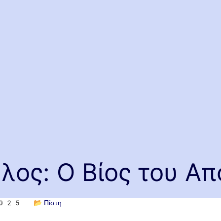
λος: Ο Βίος του Α
2025
📂
Πίστη