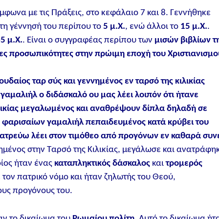
ύμφωνα με τις Πράξεις, στο κεφάλαιο 7 και 8. Γεννήθηκε
 τη γέννησή του περίπου το
5 μ.Χ.
, ενώ άλλοι το
15 μ.Χ.
.
65 μ.Χ.
. Είναι ο συγγραφέας περίπου των
μισών βιβλίων τ
ες προσωπικότητες στην πρώιμη εποχή του Χριστιανισμο
υδαίος ταρ σύς και γεννημένος εν ταρσό της κιλικίας
αμαλιήλ ο διδάσκαλό ου μας λέει λοιπόν ότι ήτανε
ιλικίας μεγαλωμένος και αναθρέψουν δίπλα δηλαδή σε
 φαρισαίων γαμαλιήλ πεπαιδευμένος κατά κρύβει του
ατρεύω λέει στον τιμόθεο από προγόνων εν καθαρά συν
ννημένος στην Ταρσό της Κιλικίας, μεγάλωσε και ανατράφη
οίος ήταν ένας
καταπληκτικός δάσκαλος
και
τρομερός
τον πατρικό νόμο και ήταν ζηλωτής του Θεού,
ους προγόνους του.
αν το δικαίωμα του
Ρωμαίου πολίτη
. Αυτό το δικαίωμα ήτ