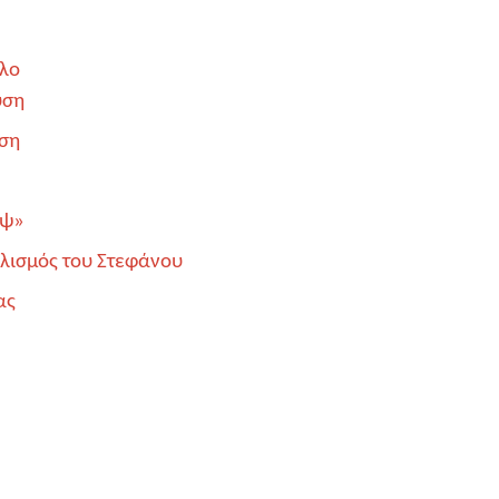
ύλο
υση
άση
οψ»
ολισμός του Στεφάνου
ας