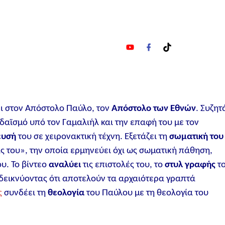
y
f
t
o
a
i
u
c
k
t
e
t
u
b
o
b
o
k
e
o
ει στον Απόστολο Παύλο, τον
Απόστολο των Εθνών
. Συζητ
k
δαϊσμό υπό τον Γαμαλιήλ και την επαφή του με τον
ευσή
του σε χειρονακτική τέχνη. Εξετάζει τη
σωματική του
ς του», την οποία ερμηνεύει όχι ως σωματική πάθηση,
υ. Το βίντεο
αναλύει
τις επιστολές του, το
στυλ γραφής
τ
δεικνύοντας ότι αποτελούν τα αρχαιότερα γραπτά
ς
συνδέει τη
θεολογία
του Παύλου με τη θεολογία του