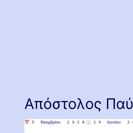
Απόστολος Παύ
📅
5 Νοεμβρίου 2024
🕟
29 Ιουνίου 