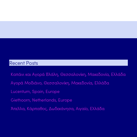
Recent
Posts
Καπάνι και Αγορά Βλάλη, Θεσσαλονίκη, Μακεδονία, Ελλάδα
Αγορά Μοδιάνο, Θεσσαλονίκη, Μακεδονία, Ελλάδα
Lucentum, Spain, Europe
Giethoorn, Netherlands, Europe
Άπελλα, Κάρπαθος, Δωδεκάνησα, Αιγαίο, Ελλάδα