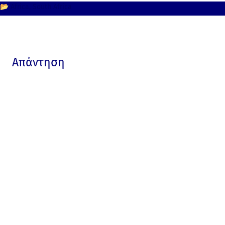
📂
Africa
South Africa
Απάντηση