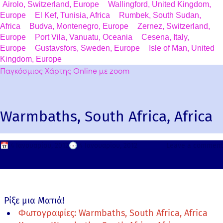
Airolo, Switzerland, Europe
Wallingford, United Kingdom,
Europe
El Kef, Tunisia, Africa
Rumbek, South Sudan,
Africa
Budva, Montenegro, Europe
Zernez, Switzerland,
Europe
Port Vila, Vanuatu, Oceania
Cesena, Italy,
Europe
Gustavsfors, Sweden, Europe
Isle of Man, United
Kingdom, Europe
Παγκόσμιος Χάρτης Online με zoom
Warmbaths, South Africa, Africa
📅
4 Ιανουαρίου, 2012
🕟
4 Ιανουαρίου, 2012
Leave a comment
Ρίξε μια Ματιά!
Φωτογραφίες: Warmbaths, South Africa, Africa