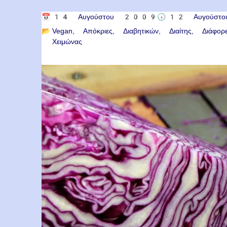
📅
14 Αυγούστου 2009
🕟
12 Αυγούσ
📂
Vegan
Απόκριες
Διαβητικών
Διαίτης
Διάφορ
Χειμώνας