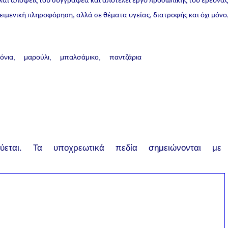
 και απόψεις του συγγραφέα και αποτελεί έργο προσωπικής του έρευνα
ικειμενική πληροφόρηση, αλλά σε θέματα υγείας, διατροφής και όχι μόνο
όνια
μαρούλι
μπαλσάμικο
παντζάρια
εται.
Τα υποχρεωτικά πεδία σημειώνονται με