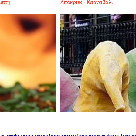
μπτη
Απόκριες - Καρναβάλι