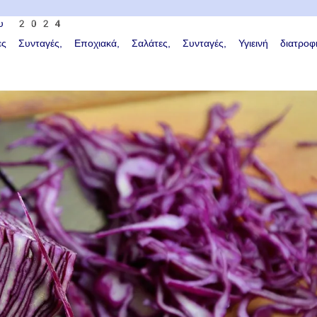
του 2024
ες Συνταγές
Εποχιακά
Σαλάτες
Συνταγές
Υγιεινή διατροφ