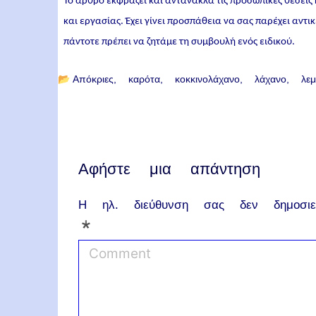
Το άρθρο εκφράζει και αντανακλά τις προσωπικές θέσεις
και εργασίας. Έχει γίνει προσπάθεια να σας παρέχει αντ
πάντοτε πρέπει να ζητάμε τη συμβουλή ενός ειδικού.
📂
Απόκριες
καρότα
κοκκινολάχανο
λάχανο
λεμ
Αφήστε μια απάντηση
Η ηλ. διεύθυνση σας δεν δημοσιεύ
*
C
o
m
m