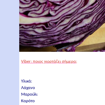
Viber: ποιος γιορτάζει σήμερα;
Υλικά:
Λάχανο
Μαρούλι
Καρότο