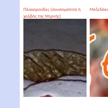
Πλακαρούδες (σουσαμόπιτα ή
Μεζεδάκι
χαλβάς της Ντιρνής)