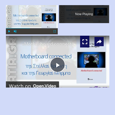
×
Now Playing
×
Play
Unmute
Fullscreen
«Motherboard connected», Στέλλα Αρκέντη και Γεωργία Μπίρμπα
Play
Watch on
Video
«Motherboard connected», Στέλλα Αρκέντη
και Γεωργία Μπίρμπα