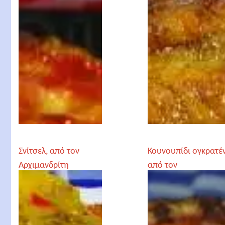
Σνίτσελ, από τον
Κουνουπίδι ογκρατέν
Αρχιμανδρίτη
από τον
Χριστόδουλο
Αρχιμανδρίτη
Αγγελόγλου
Χριστόδουλο
Αγγελόγλου