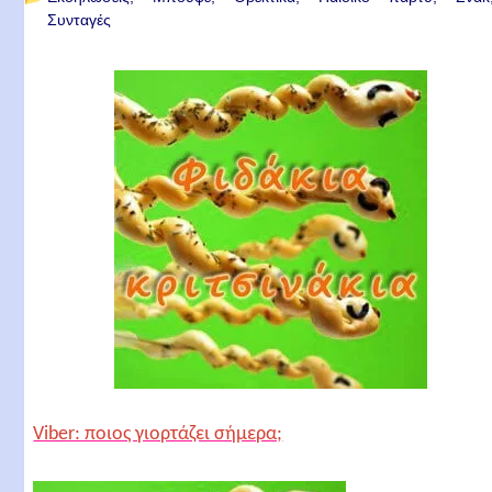
Συνταγές
Viber: ποιος γιορτάζει σήμερα;