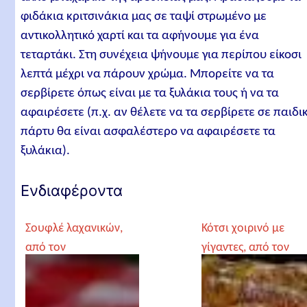
φιδάκια κριτσινάκια μας σε ταψί στρωμένο με
αντικολλητικό χαρτί και τα αφήνουμε για ένα
τεταρτάκι. Στη συνέχεια ψήνουμε για περίπου είκοσι
λεπτά μέχρι να πάρουν χρώμα. Μπορείτε να τα
σερβίρετε όπως είναι με τα ξυλάκια τους ή να τα
αφαιρέσετε (π.χ. αν θέλετε να τα σερβίρετε σε παιδι
πάρτυ θα είναι ασφαλέστερο να αφαιρέσετε τα
ξυλάκια).
Ενδιαφέροντα
Σουφλέ λαχανικών,
Κότσι χοιρινό με
από τον
γίγαντες, από τον
Αρχιμανδρίτη
Αρχιμανδρίτη
Χριστόδουλο
Χριστόδουλο
Αγγελόγλου
Αγγελόγλου