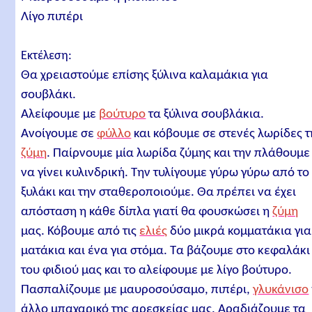
Λίγο πιπέρι
Εκτέλεση:
Θα χρειαστούμε επίσης ξύλινα καλαμάκια για
σουβλάκι.
Αλείφουμε με
βούτυρο
τα ξύλινα σουβλάκια.
Ανοίγουμε σε
φύλλο
και κόβουμε σε στενές λωρίδες τ
ζύμη
. Παίρνουμε μία λωρίδα ζύμης και την πλάθουμε
να γίνει κυλινδρική. Την τυλίγουμε γύρω γύρω από το
ξυλάκι και την σταθεροποιούμε. Θα πρέπει να έχει
απόσταση η κάθε δίπλα γιατί θα φουσκώσει η
ζύμη
μας. Κόβουμε από τις
ελιές
δύο μικρά κομματάκια για
ματάκια και ένα για στόμα. Τα βάζουμε στο κεφαλάκι
του φιδιού μας και το αλείφουμε με λίγο βούτυρο.
Πασπαλίζουμε με μαυροσούσαμο, πιπέρι,
γλυκάνισο
άλλο μπαχαρικό της αρεσκείας μας. Αραδιάζουμε τα