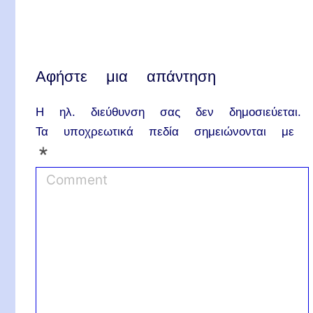
Αφήστε μια απάντηση
Η ηλ. διεύθυνση σας δεν δημοσιεύεται.
Τα υποχρεωτικά πεδία σημειώνονται με
*
C
o
m
m
e
n
t