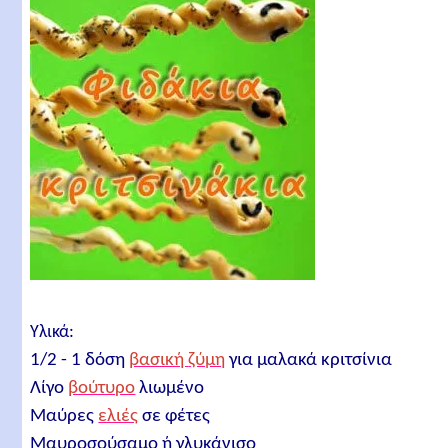
Υλικά:
1/2 - 1 δόση
βασική
ζύμη
για μαλακά κριτσίνια
Λίγο
βούτυρο
λιωμένο
Μαύρες
ελιές
σε φέτες
Μαυροσούσαμο ή γλυκάνισο