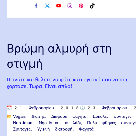
f
x
y
i
p
t
a
o
n
i
i
c
u
s
n
k
e
t
t
t
t
b
u
a
e
o
o
b
g
r
k
o
e
r
e
Βρώμη αλμυρή στη
k
a
s
m
t
στιγμή
Πεινάτε και θέλετε να φάτε κάτι υγιεινό που να σας
χορτάσει Τώρα; Είναι απλό!
📅
21 Φεβρουαρίου 2018
🕟
23 Φεβρουαρίου
📂
Vegan
Διαίτης
Διάφορα φαγητά
Εύκολες συνταγές
Νηστίσιμα
Νηστίσιμα με λάδι
Πολύ φθηνές συνταγ
Συνταγές
Υγιεινή διατροφή
Φαγητά