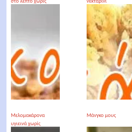
στο λεπτό χωρίς
νεκταρίνι
φούρνο
Μελομακάρονα
Μάνγκο μους
υγιεινά χωρίς