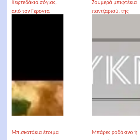
Κεφτεδάκια σόγιας,
Ζουμερά μπιφτέκια
από τον Γέροντα
παντζαριού, της
Παρθένιο
Madame Ginger
Μπισκοτάκια έτοιμα
Μπάρες ροδάκινο ή