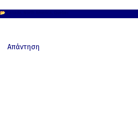
📂
Canada
North America
Quebec
Απάντηση