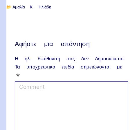
📂
Αμαλία Κ. Ηλιάδη
Αφήστε μια απάντηση
Η ηλ. διεύθυνση σας δεν δημοσιεύεται.
Τα υποχρεωτικά πεδία σημειώνονται με
*
C
o
m
m
e
n