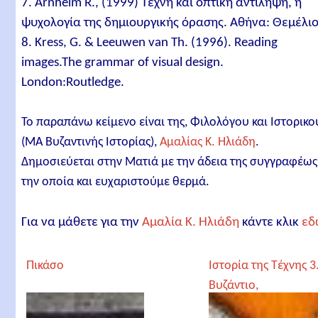
7. Arnheim R., (1999) Τέχνη και οπτική αντίληψη, η
ψυχολογία της δημιουργικής όρασης. Αθήνα: Θεμέλιο
8. Kress, G. & Leeuwen van Th. (1996). Reading
images.The grammar of visual design.
London:Routledge.
Το παραπάνω κείμενο είναι της, Φιλολόγου και Ιστορικο
(ΜΑ Βυζαντινής Ιστορίας),
Αμαλίας Κ. Ηλιάδη
.
Δημοσιεύεται στην Ματιά με την άδεια της συγγραφέως
την οποία και ευχαριστούμε θερμά.
Για να μάθετε για την
Αμαλία Κ. Ηλιάδη
κάντε κλικ
εδ
Πικάσο
Ιστορία της Τέχνης 3
Βυζάντιο,
Αναγέννηση και