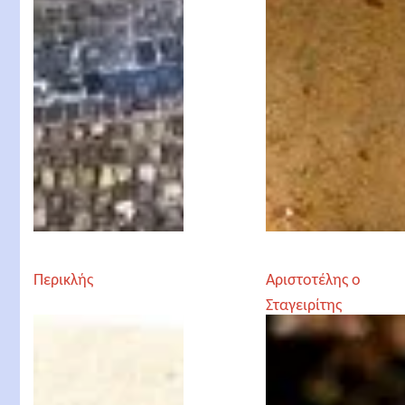
Περικλής
Αριστοτέλης ο
Σταγειρίτης