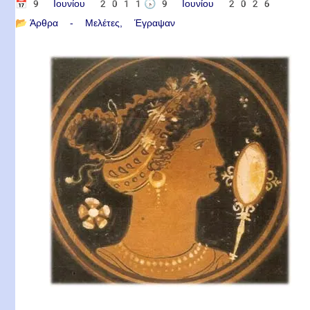
📅
9 Ιουνίου 2011
🕟
9 Ιουνίου 2026
📂
Άρθρα - Μελέτες
Έγραψαν