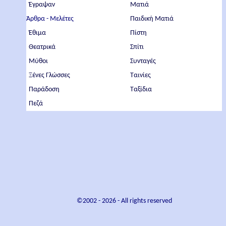
Έγραψαν
Ματιά
Άρθρα - Μελέτες
Παιδική Ματιά
Έθιμα
Πίστη
Θεατρικά
Σπίτι
Μύθοι
Συνταγές
Ξένες Γλώσσες
Ταινίες
Παράδοση
Ταξίδια
Πεζά
©2002 -
2026
- All rights reserved