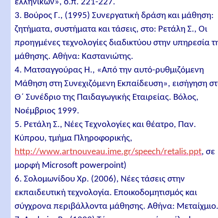
ελληνικών», ό.π. 221-227.
3. Βούρος Γ., (1995) Συνεργατική δράση και μάθηση:
ζητήματα, συστήματα και τάσεις, στο: Ρετάλη Σ., Οι
προηγμένες τεχνολογίες διαδικτύου στην υπηρεσία τ
μάθησης. Αθήνα: Καστανιώτης.
4. Ματσαγγούρας Η., «Από την αυτό-ρυθμιζόμενη
Μάθηση στη Συνεχιζόμενη Εκπαίδευση», εισήγηση σ
Θ΄ Συνέδριο της Παιδαγωγικής Εταιρείας. Βόλος,
Νοέμβριος 1999.
5. Ρετάλη Σ., Νέες Τεχνολογίες και θέατρο, Παν.
Κύπρου, τμήμα Πληροφορικής,
http://www.artnouveau.ime.gr/speech/retalis.ppt
, σε
μορφή Microsoft powerpoint)
6. Σολομωνίδου Χρ. (2006), Νέες τάσεις στην
εκπαιδευτική τεχνολογία. Εποικοδομητισμός και
σύγχρονα περιβάλλοντα μάθησης. Αθήνα: Μεταίχμιο