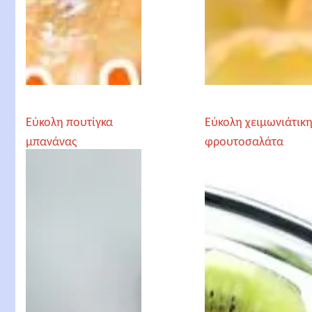
Εύκολη πουτίγκα
Εύκολη χειμωνιάτικ
μπανάνας
φρουτοσαλάτα