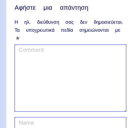
Αφήστε μια απάντηση
Η ηλ. διεύθυνση σας δεν δημοσιεύεται.
Τα υποχρεωτικά πεδία σημειώνονται με
*
C
o
m
m
e
n
t
N