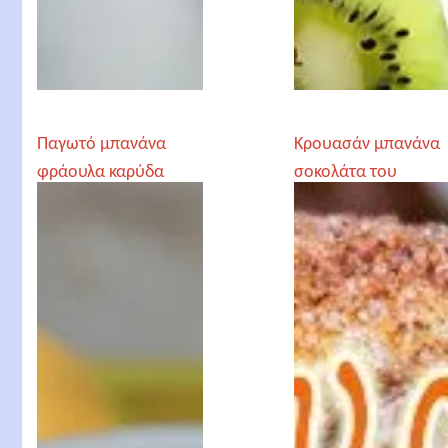
Παγωτό μπανάνα
Κρουασάν μπανάνα
φράουλα καρύδα
σοκολάτα του
απατεώνα