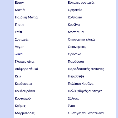
Είπαν
Εύκολες συνταγές
Ματιά
Θρησκεία
Παιδική Ματιά
Κολπάκια
Πίστη
Κουζίνα
Σπίτι
Νηστίσιμα
Συνταγές
Οικονομικά γλυκά
Vegan
Οικονομικές
Γλυκά
Ορεκτικά
Γλυκιές πίτες
Παράδοση
Διάφορα γλυκά
Παραδοσιακές Συνταγές
Κέικ
Περίσσεψε
Κεράσματα
Πολίτικη Κουζίνα
Κουλουράκια
Πολύ φθηνές συνταγές
Κουταλιού
Σάλτσες
Κρέμες
Σνακ
Μαρμελάδες
Συνταγές του απατεώνα