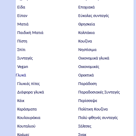
Είδα
Εποχιακά
Είπαν
Εύκολες συνταγές
Ματιά
Θρησκεία
Παιδική Ματιά
Κολπάκια
Πίστη
Κουζίνα
Σπίτι
Νηστίσιμα
Συνταγές
Οικονομικά γλυκά
Vegan
Οικονομικές
Γλυκά
Ορεκτικά
Γλυκιές πίτες
Παράδοση
Διάφορα γλυκά
Παραδοσιακές Συνταγές
Κέικ
Περίσσεψε
Κεράσματα
Πολίτικη Κουζίνα
Κουλουράκια
Πολύ φθηνές συνταγές
Κουταλιού
Σάλτσες
Κρέμες
Σνακ