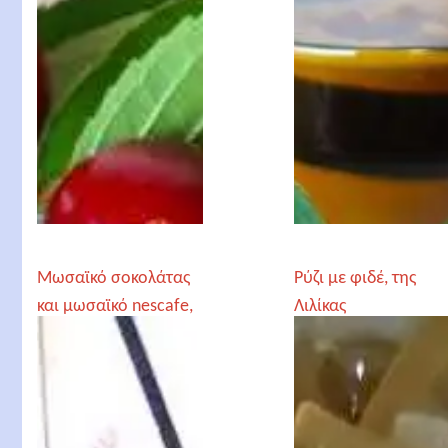
Μωσαϊκό σοκολάτας
Ρύζι με φιδέ, της
και μωσαϊκό nescafe,
Λιλίκας
της Patricia