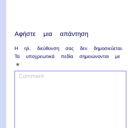
Αφήστε μια απάντηση
Η ηλ. διεύθυνση σας δεν δημοσιεύεται.
Τα υποχρεωτικά πεδία σημειώνονται με
*
C
o
m
m
e
n
t