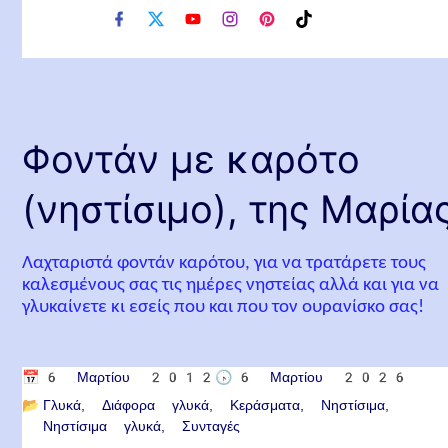
f
x
y
i
p
t
a
o
n
i
i
c
u
s
n
k
e
t
t
t
t
b
u
a
e
o
o
b
g
r
k
o
e
r
e
Φοντάν με καρότο
k
a
s
m
t
(νηστίσιμο), της Μαρία
Λαχταριστά φοντάν καρότου, για να τρατάρετε τους
καλεσμένους σας τις ημέρες νηστείας αλλά και για να
γλυκαίνετε κι εσείς που και που τον ουρανίσκο σας!
📅
6 Μαρτίου 2012
🕟
6 Μαρτίου 2026
📂
Γλυκά
Διάφορα γλυκά
Κεράσματα
Νηστίσιμα
Νηστίσιμα γλυκά
Συνταγές