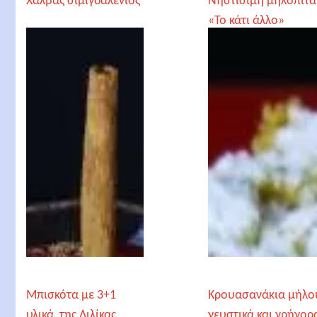
Χαλβάς σιμιγδαλένιος
Νηστίσιμη μηλόπιτα
«Το κάτι άλλο»
Μπισκότα με 3+1
Κρουασανάκια μήλο
υλικά, της Λιλίκας
γευστικά και γρήγορ