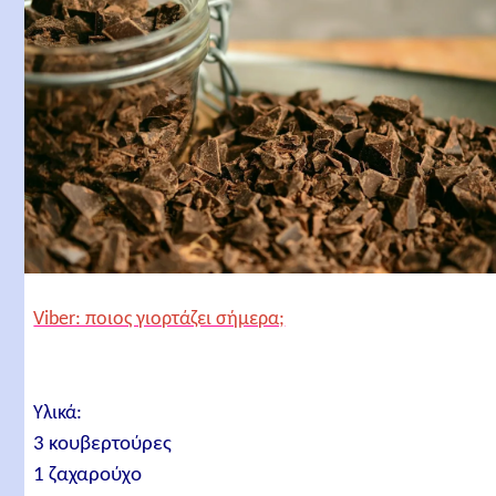
Viber: ποιος γιορτάζει σήμερα;
Υλικά:
3 κουβερτούρες
1 ζαχαρούχο