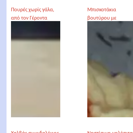
Πουρές χωρίς γάλα,
Μπισκοτάκια
από τον Γέροντα
βουτύρου με
Παρθένιο
κερασάκι, της Λιλίκα