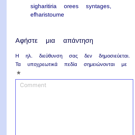
sigharitiria orees syntages,
efharistoume
Αφήστε μια απάντηση
Η ηλ. διεύθυνση σας δεν δημοσιεύεται.
Τα υποχρεωτικά πεδία σημειώνονται με
*
C
o
m
m
e
n
t