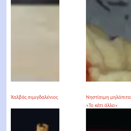
Χαλβάς σιμιγδαλένιος
Νηστίσιμη μηλόπιτα
«Το κάτι άλλο»