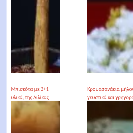
Μπισκότα με 3+1
Κρουασανάκια μήλο
υλικά, της Λιλίκας
γευστικά και γρήγορ