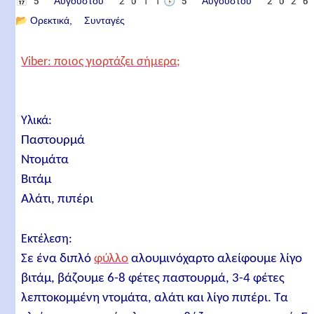
📅
5 Αυγούστου 2011
🕟
5 Αυγούστου 2026
📂
Ορεκτικά
Συνταγές
Viber: ποιος γιορτάζει σήμερα;
Υλικά:
Παστουρμά
Ντομάτα
Βιτάμ
Αλάτι, πιπέρι
Εκτέλεση:
Σε ένα διπλό
φύλλο
αλουμινόχαρτο αλείφουμε λίγο
βιτάμ, βάζουμε 6-8 φέτες παστουρμά, 3-4 φέτες
λεπτοκομμένη ντομάτα, αλάτι και λίγο πιπέρι. Τα