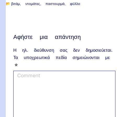
📂
βιτάμ
ντομάτες
παστουρμά
φύλλο
Αφήστε μια απάντηση
Η ηλ. διεύθυνση σας δεν δημοσιεύεται.
Τα υποχρεωτικά πεδία σημειώνονται με
*
C
o
m
m
e
n