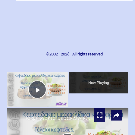
©2002 -
2026
- All rights reserved
×
Now Playing
Play
×
Video
Κεφτεδάκια μερακλίδικα και αφράτα