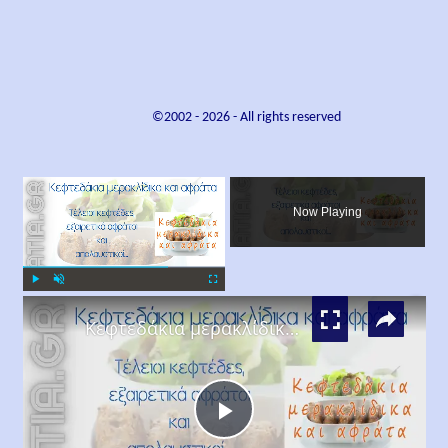
©2002 -
2026
- All rights reserved
×
Now Playing
×
Play
Unmute
Fullscreen
Κεφτεδάκια μερακλίδικα και αφράτα
Play