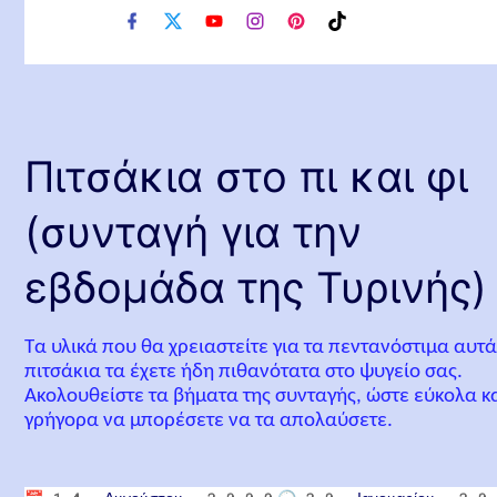
f
x
y
i
p
t
a
o
n
i
i
c
u
s
n
k
e
t
t
t
t
b
u
a
e
o
o
b
g
r
k
o
e
r
e
Πιτσάκια στο πι και φι
k
a
s
m
t
(συνταγή για την
εβδομάδα της Τυρινής)
Τα υλικά που θα χρειαστείτε για τα πεντανόστιμα αυτ
πιτσάκια τα έχετε ήδη πιθανότατα στο ψυγείο σας.
Ακολουθείστε τα βήματα της συνταγής, ώστε εύκολα κ
γρήγορα να μπορέσετε να τα απολαύσετε.