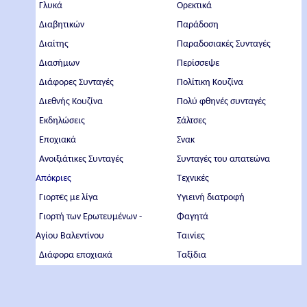
Γλυκά
Ορεκτικά
Διαβητικών
Παράδοση
Διαίτης
Παραδοσιακές Συνταγές
Διασήμων
Περίσσεψε
Διάφορες Συνταγές
Πολίτικη Κουζίνα
Διεθνής Κουζίνα
Πολύ φθηνές συνταγές
Εκδηλώσεις
Σάλτσες
Εποχιακά
Σνακ
Ανοιξιάτικες Συνταγές
Συνταγές του απατεώνα
Απόκριες
Τεχνικές
Γιορτ€ς με λίγα
Υγιεινή διατροφή
Γιορτή των Ερωτευμένων -
Φαγητά
Αγίου Βαλεντίνου
Ταινίες
Διάφορα εποχιακά
Ταξίδια