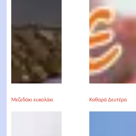
Μεζεδάκι ευκολάκι
Καθαρά Δευτέρα