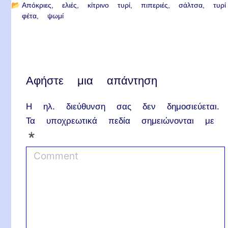
📂
Απόκριες
ελιές
κίτρινο τυρί
πιπεριές
σάλτσα
τυρί
φέτα
ψωμί
Αφήστε μια απάντηση
Η ηλ. διεύθυνση σας δεν δημοσιεύεται.
Τα υποχρεωτικά πεδία σημειώνονται με
*
C
o
m
m
e
n