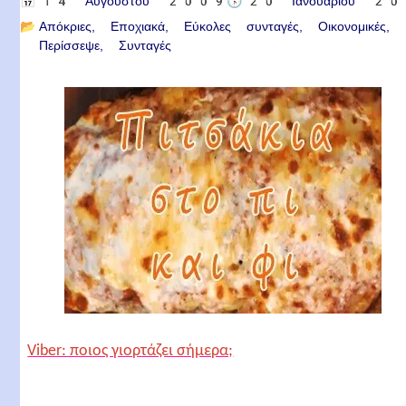
📅
14 Αυγούστου 2009
🕟
20 Ιανουαρίου 2
📂
Απόκριες
Εποχιακά
Εύκολες συνταγές
Οικονομικές
Περίσσεψε
Συνταγές
Viber: ποιος γιορτάζει σήμερα;