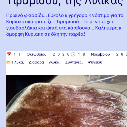
Τιραμισού, της Λιλίκας
Πρωινό φκιασίδι… Εύκολο κ γρήγορο κ νόστιμο για το
Κυριακάτικο τραπέζι… Τιραμισού… Το μενού έχει
γιουβαρλάκια και ψητά στα κάρβουνα… Καλημέρα κ
όμορφη Κυριακή σε όλη την παρέα!
📅
11 Οκτωβρίου 2020
🕟
18 Νοεμβρίου 2
📂
Γλυκά
Διάφορα γλυκά
Συνταγές
Ψυγείου