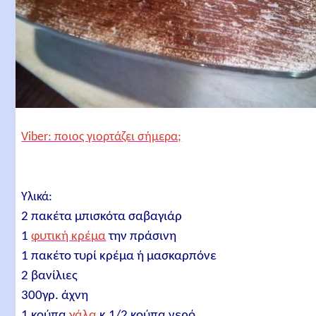
Viber: ποιος γιορτάζει σήμερα;
Υλικά:
2 πακέτα μπισκότα σαβαγιάρ
1
φυτική κρέμα
την πράσινη
1 πακέτο τυρί κρέμα ή μασκαρπόνε
2 βανίλιες
300γρ. άχνη
1 κούπα
γάλα
κ 1/2 κούπα νερό