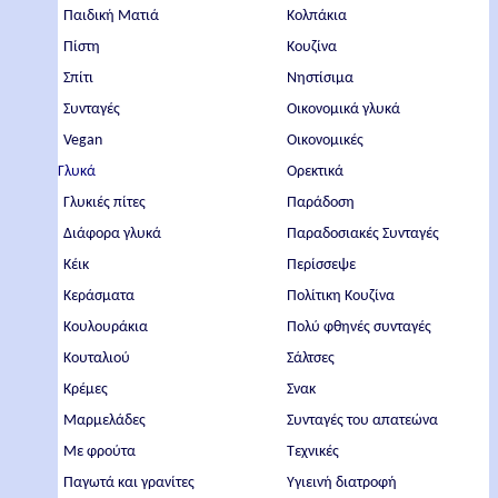
Παιδική Ματιά
Κολπάκια
Πίστη
Κουζίνα
Σπίτι
Νηστίσιμα
Συνταγές
Οικονομικά γλυκά
Vegan
Οικονομικές
Γλυκά
Ορεκτικά
Γλυκιές πίτες
Παράδοση
Διάφορα γλυκά
Παραδοσιακές Συνταγές
Κέικ
Περίσσεψε
Κεράσματα
Πολίτικη Κουζίνα
Κουλουράκια
Πολύ φθηνές συνταγές
Κουταλιού
Σάλτσες
Κρέμες
Σνακ
Μαρμελάδες
Συνταγές του απατεώνα
Με φρούτα
Τεχνικές
Παγωτά και γρανίτες
Υγιεινή διατροφή