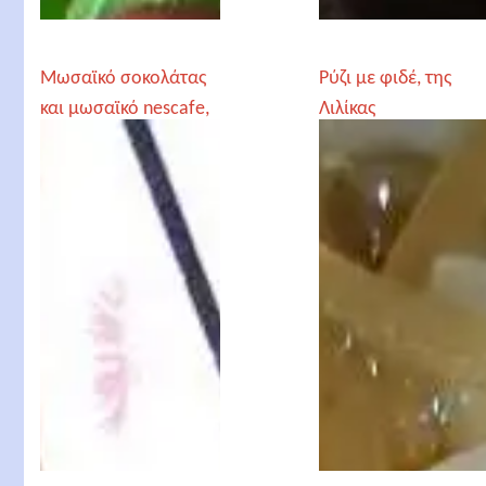
Μωσαϊκό σοκολάτας
Ρύζι με φιδέ, της
και μωσαϊκό nescafe,
Λιλίκας
της Patricia