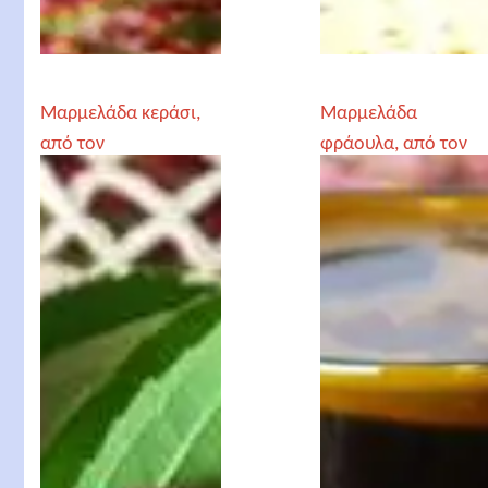
Μαρμελάδα κεράσι,
Μαρμελάδα
από τον
φράουλα, από τον
Αρχιμανδρίτη
Αρχιμανδρίτη
Χριστόδουλο
Χριστόδουλο
Αγγελόγλου
Αγγελόγλου